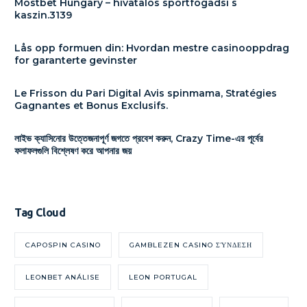
Mostbet Hungary – hivatalos sportfogadsi s
kaszin.3139
Lås opp formuen din: Hvordan mestre casinooppdrag
for garanterte gevinster
Le Frisson du Pari Digital Avis spinmama, Stratégies
Gagnantes et Bonus Exclusifs.
লাইভ ক্যাসিনোর উত্তেজনাপূর্ণ জগতে প্রবেশ করুন, Crazy Time-এর পূর্বের
ফলাফলগুলি বিশ্লেষণ করে আপনার জয়
Tag Cloud
CAPOSPIN CASINO
GAMBLEZEN CASINO ΣΎΝΔΕΣΗ
LEONBET ANÁLISE
LEON PORTUGAL