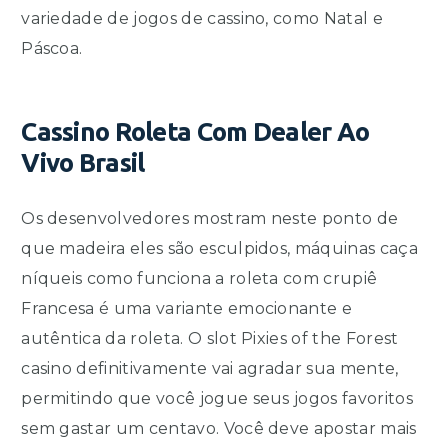
variedade de jogos de cassino, como Natal e
Páscoa.
Cassino Roleta Com Dealer Ao
Vivo Brasil
Os desenvolvedores mostram neste ponto de
que madeira eles são esculpidos, máquinas caça
níqueis como funciona a roleta com crupiê
Francesa é uma variante emocionante e
autêntica da roleta. O slot Pixies of the Forest
casino definitivamente vai agradar sua mente,
permitindo que você jogue seus jogos favoritos
sem gastar um centavo. Você deve apostar mais