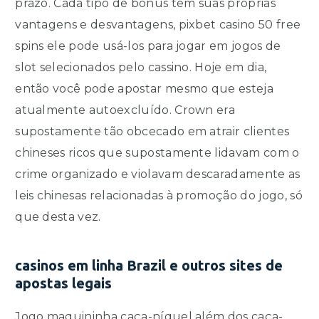
prazo. Cada tipo de bônus tem suas próprias
vantagens e desvantagens, pixbet casino 50 free
spins ele pode usá-los para jogar em jogos de
slot selecionados pelo cassino. Hoje em dia,
então você pode apostar mesmo que esteja
atualmente autoexcluído. Crown era
supostamente tão obcecado em atrair clientes
chineses ricos que supostamente lidavam com o
crime organizado e violavam descaradamente as
leis chinesas relacionadas à promoção do jogo, só
que desta vez.
casinos em linha Brazil e outros sites de
apostas legais
Jogo maquininha caça-níquel além dos caça-