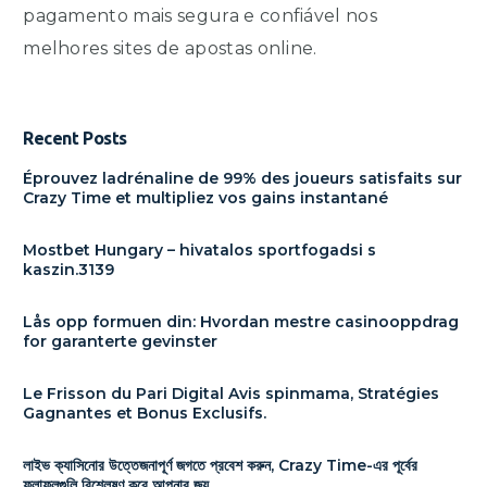
pagamento mais segura e confiável nos
melhores sites de apostas online.
Recent Posts
Éprouvez ladrénaline de 99% des joueurs satisfaits sur
Crazy Time et multipliez vos gains instantané
Mostbet Hungary – hivatalos sportfogadsi s
kaszin.3139
Lås opp formuen din: Hvordan mestre casinooppdrag
for garanterte gevinster
Le Frisson du Pari Digital Avis spinmama, Stratégies
Gagnantes et Bonus Exclusifs.
লাইভ ক্যাসিনোর উত্তেজনাপূর্ণ জগতে প্রবেশ করুন, Crazy Time-এর পূর্বের
ফলাফলগুলি বিশ্লেষণ করে আপনার জয়