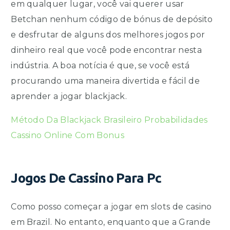
em qualquer lugar, você vai querer usar
Betchan nenhum código de bónus de depósito
e desfrutar de alguns dos melhores jogos por
dinheiro real que você pode encontrar nesta
indústria. A boa notícia é que, se você está
procurando uma maneira divertida e fácil de
aprender a jogar blackjack.
Método Da Blackjack Brasileiro Probabilidades
Cassino Online Com Bonus
Jogos De Cassino Para Pc
Como posso começar a jogar em slots de casino
em Brazil. No entanto, enquanto que a Grande