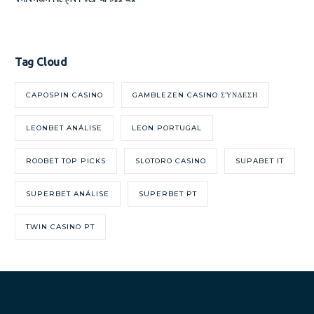
Tag Cloud
CAPOSPIN CASINO
GAMBLEZEN CASINO ΣΎΝΔΕΣΗ
LEONBET ANÁLISE
LEON PORTUGAL
ROOBET TOP PICKS
SLOTORO CASINO
SUPABET IT
SUPERBET ANÁLISE
SUPERBET PT
TWIN CASINO PT