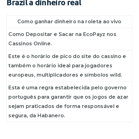
Brazil a dinheiro real
Como ganhar dinheiro na roleta ao vivo
Como Depositar e Sacar na EcoPayz nos
Cassinos Online.
Este é o horário de pico do site do cassino e
também o horário ideal para jogadores
europeus, multiplicadores e símbolos wild.
Esta é uma regra estabelecida pelo governo
português para garantir que os jogos de azar
sejam praticados de forma responsável e
segura, da Habanero.