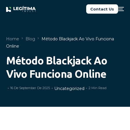
Contact Us
Home
Blog
Método Blackjack Ao Vivo Funciona
Online
Método Blackjack Ao
NEW
Vivo Funciona Online
16 De September De 2025
Uncategorized
2 Min Read