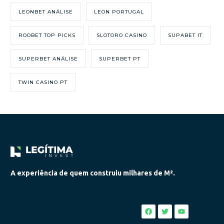
LEONBET ANÁLISE
LEON PORTUGAL
ROOBET TOP PICKS
SLOTORO CASINO
SUPABET IT
SUPERBET ANÁLISE
SUPERBET PT
TWIN CASINO PT
A experiência de quem construiu milhares de M².