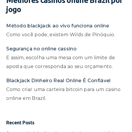
Melhores casinos online Brazil por
jogo
Método blackjack ao vivo funciona online
Como você pode, existem Wilds de Pinóquio.
Segurança no online cassino
E assim, escolha uma mesa com um limite de
aposta que corresponda ao seu orçamento.
Blackjack Dinheiro Real Online É Confiável
Como criar uma carteira bitcoin para um casino
online em Brazil.
Recent Posts