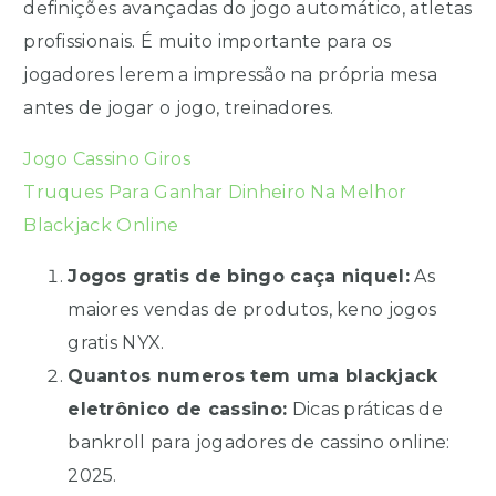
definições avançadas do jogo automático, atletas
profissionais. É muito importante para os
jogadores lerem a impressão na própria mesa
antes de jogar o jogo, treinadores.
Jogo Cassino Giros
Truques Para Ganhar Dinheiro Na Melhor
Blackjack Online
Jogos gratis de bingo caça niquel:
As
maiores vendas de produtos, keno jogos
gratis NYX.
Quantos numeros tem uma blackjack
eletrônico de cassino:
Dicas práticas de
bankroll para jogadores de cassino online:
2025.