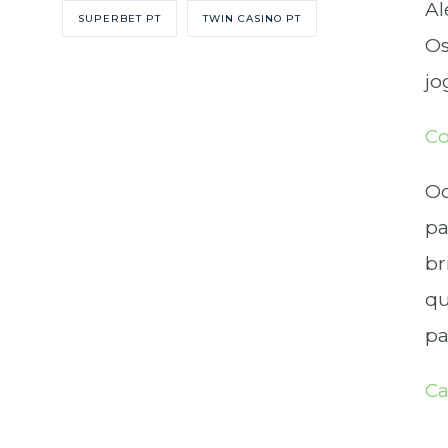
Al
SUPERBET PT
TWIN CASINO PT
Os
jo
Co
Oc
pa
br
qu
pa
Ca