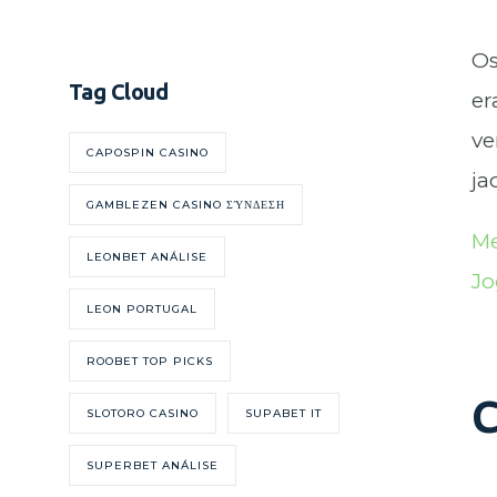
আপনার জয়
Os
Tag Cloud
er
ve
CAPOSPIN CASINO
ja
GAMBLEZEN CASINO ΣΎΝΔΕΣΗ
Me
LEONBET ANÁLISE
Jo
LEON PORTUGAL
ROOBET TOP PICKS
C
SLOTORO CASINO
SUPABET IT
SUPERBET ANÁLISE