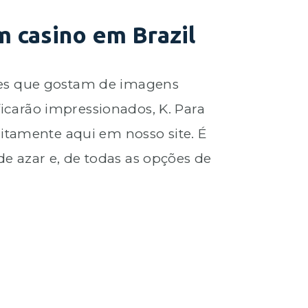
 casino em Brazil
les que gostam de imagens
icarão impressionados, K. Para
uitamente aqui em nosso site. É
e azar e, de todas as opções de