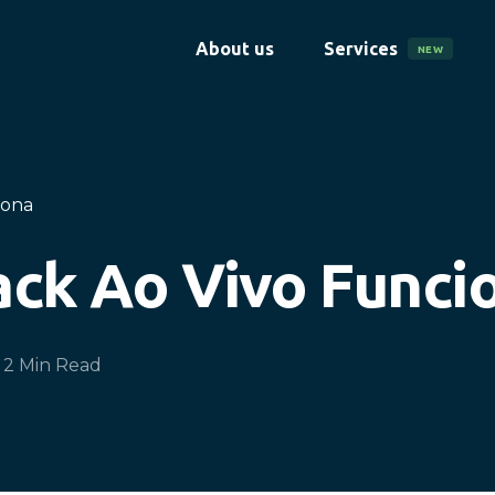
About us
Services
NEW
iona
ck Ao Vivo Funci
2 Min Read