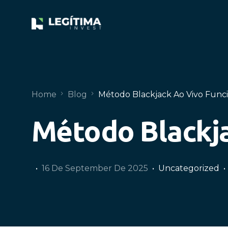
Home
Blog
Método Blackjack Ao Vivo Func
Método Blackja
16 De September De 2025
Uncategorized