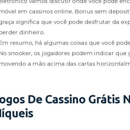
eletrônico vamos discutir onde você pode enc
móvel em cassinos online. Bonus sem deposito 
graça significa que você pode desfrutar da e
perder dinheiro.
Em resumo, há algumas coisas que você pode 
No snooker, os jogadores podem indicar que g
movendo a mão acima das cartas horizontal
ogos De Cassino Grátis 
íqueis