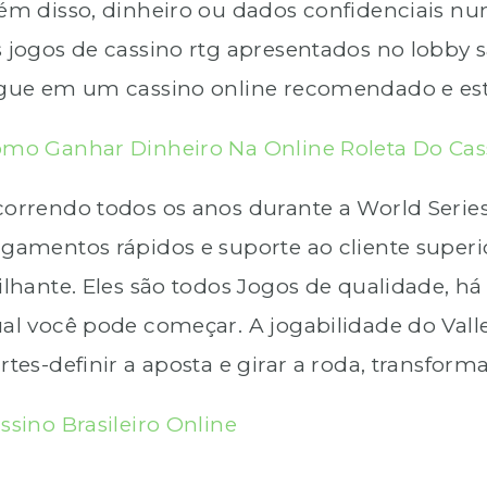
ém disso, dinheiro ou dados confidenciais nun
 jogos de cassino rtg apresentados no lobby 
gue em um cassino online recomendado e est
mo Ganhar Dinheiro Na Online Roleta Do Cas
orrendo todos os anos durante a World Series
gamentos rápidos e suporte ao cliente superi
ilhante. Eles são todos Jogos de qualidade,
al você pode começar. A jogabilidade do Val
rtes-definir a aposta e girar a roda, transfor
ssino Brasileiro Online