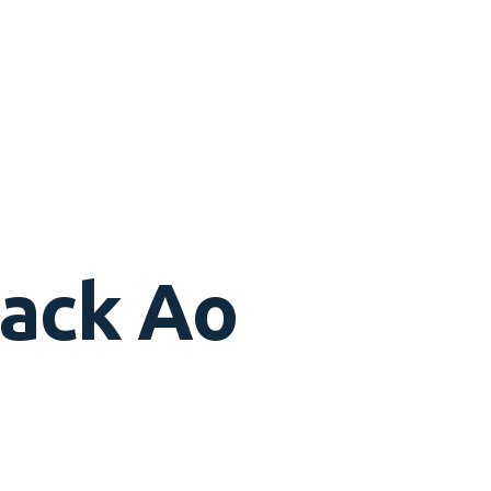
ack Ao