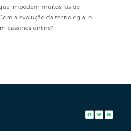
e que impedem muitos fãs de
. Com a evolução da tecnologia, o
em cassinos online?