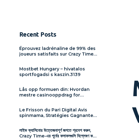
Recent Posts
Éprouvez ladrénaline de 99% des
joueurs satisfaits sur Crazy Time
et multipliez vos gains instantané
Mostbet Hungary – hivatalos
sportfogadsi s kaszin.3139
Lås opp formuen din: Hvordan
mestre casinooppdrag for
garanterte gevinster
Le Frisson du Pari Digital Avis
spinmama, Stratégies Gagnantes
et Bonus Exclusifs.
লাইভ ক্যাসিনোর উত্তেজনাপূর্ণ জগতে প্রবেশ করুন,
Crazy Time-এর পূর্বের ফলাফলগুলি বিশ্লেষণ করে