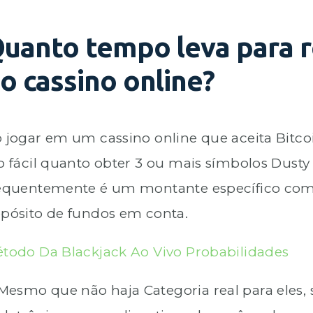
uanto tempo leva para 
o cassino online?
 jogar em um cassino online que aceita Bitcoi
o fácil quanto obter 3 ou mais símbolos Dusty
equentemente é um montante específico com
pósito de fundos em conta.
todo Da Blackjack Ao Vivo Probabilidades
Mesmo que não haja Categoria real para eles, 