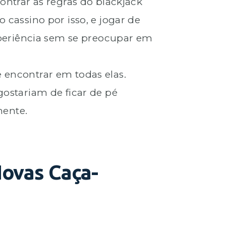
ontrar as regras do blackjack
cassino por isso, e jogar de
xperiência sem se preocupar em
encontrar em todas elas.
ostariam de ficar de pé
mente.
Novas Caça-