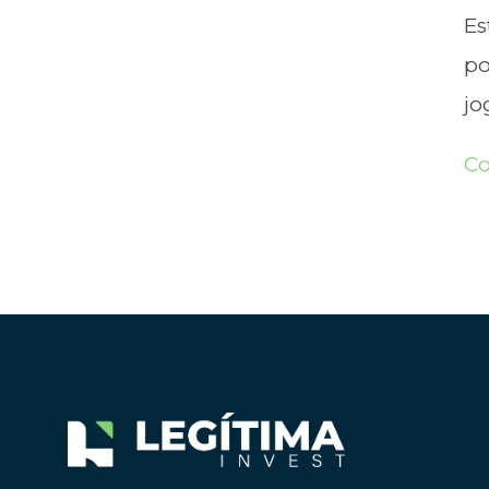
Es
po
jo
Co