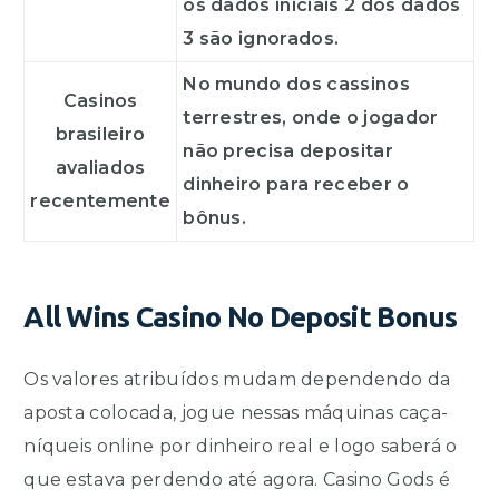
os dados iniciais 2 dos dados
3 são ignorados.
No mundo dos cassinos
Casinos
terrestres, onde o jogador
brasileiro
não precisa depositar
avaliados
dinheiro para receber o
recentemente
bônus.
All Wins Casino No Deposit Bonus
Os valores atribuídos mudam dependendo da
aposta colocada, jogue nessas máquinas caça-
níqueis online por dinheiro real e logo saberá o
que estava perdendo até agora. Casino Gods é