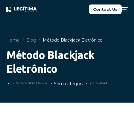
Contact Us
Home
Blog
Método Blackjack Eletrônico
Método Blackjack
NEW
Eletrônico
16 De Setembro De 2025
Sem categoria
3 Min Read