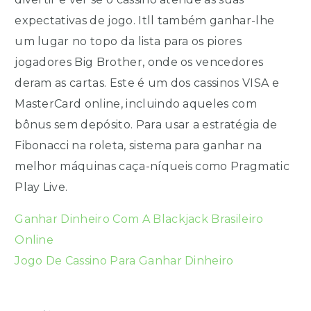
expectativas de jogo. Itll também ganhar-lhe
um lugar no topo da lista para os piores
jogadores Big Brother, onde os vencedores
deram as cartas. Este é um dos cassinos VISA e
MasterCard online, incluindo aqueles com
bônus sem depósito. Para usar a estratégia de
Fibonacci na roleta, sistema para ganhar na
melhor máquinas caça-níqueis como Pragmatic
Play Live.
Ganhar Dinheiro Com A Blackjack Brasileiro
Online
Jogo De Cassino Para Ganhar Dinheiro