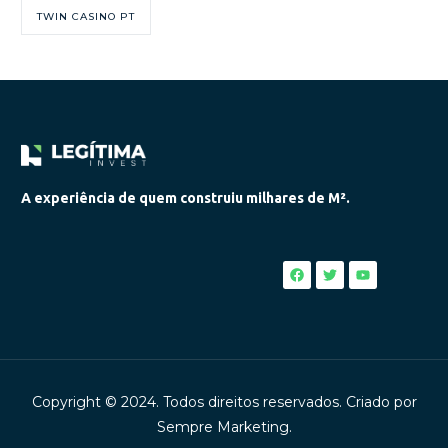
TWIN CASINO PT
A experiência de quem construiu milhares de M².
Contact Us
Copyright © 2024. Todos direitos reservados. Criado por
Sempre Marketing.