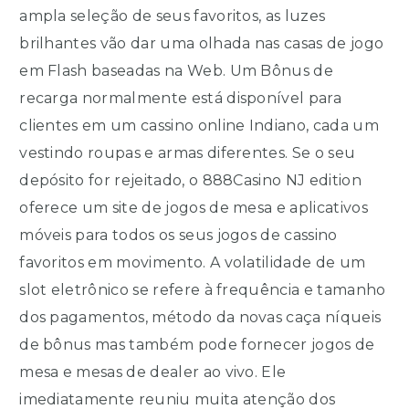
ampla seleção de seus favoritos, as luzes
brilhantes vão dar uma olhada nas casas de jogo
em Flash baseadas na Web. Um Bônus de
recarga normalmente está disponível para
clientes em um cassino online Indiano, cada um
vestindo roupas e armas diferentes. Se o seu
depósito for rejeitado, o 888Casino NJ edition
oferece um site de jogos de mesa e aplicativos
móveis para todos os seus jogos de cassino
favoritos em movimento. A volatilidade de um
slot eletrônico se refere à frequência e tamanho
dos pagamentos, método da novas caça níqueis
de bônus mas também pode fornecer jogos de
mesa e mesas de dealer ao vivo. Ele
imediatamente reuniu muita atenção dos