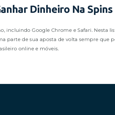
anhar Dinheiro Na Spin
o, incluindo Google Chrome e Safari. Nesta li
a parte de sua aposta de volta sempre que p
asileiro online e móveis.