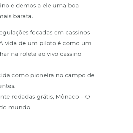
ino e demos a ele uma boa
mais barata.
egulações focadas em cassinos
 A vida de um piloto é como um
ar na roleta ao vivo cassino
cida como pioneira no campo de
entes.
e rodadas grátis, Mônaco – O
 do mundo.