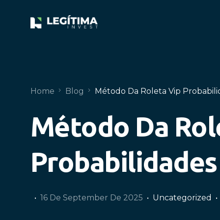
Home
Blog
Método Da Roleta Vip Probabil
Método Da Rol
Probabilidades
16 De September De 2025
Uncategorized