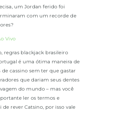
ecisa, um Jordan ferido foi
 terminaram com um recorde de
dores?
o Vivo
 regras blackjack brasileiro
Portugal é uma ótima maneira de
 de cassino sem ter que gastar
loradores que dariam seus dentes
selvagem do mundo – mas você
portante ler os termos e
e rever Catsino, por isso vale