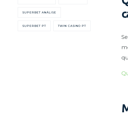
c
SUPERBET ANÁLISE
SUPERBET PT
TWIN CASINO PT
Se
me
qu
Qu
M