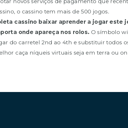
otar novos serviços de pagamento que recen
ssino, o cassino tem mais de 500 jogos.
leta cassino baixar aprender a jogar este jo
porta onde apareça nos rolos.
O símbolo wi
gar do carretel 2nd ao 4th e substituir todos
lhor caça níqueis virtuais seja em terra ou on