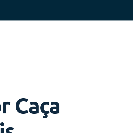
r Caça
is