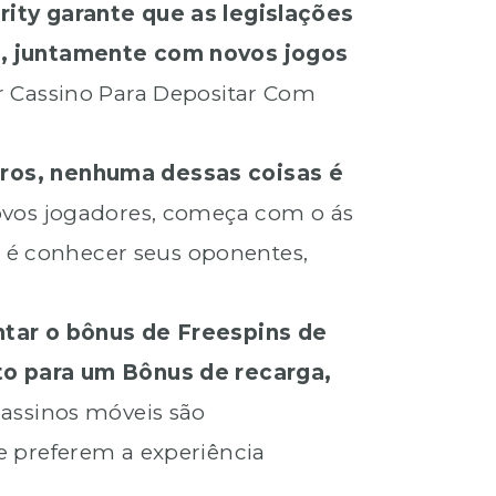
ity garante que as legislações
o, juntamente com novos jogos
 Cassino Para Depositar Com
ros, nenhuma dessas coisas é
ovos jogadores, começa com o ás
ve é conhecer seus oponentes,
ntar o bônus de Freespins de
to para um Bônus de recarga,
cassinos móveis são
e preferem a experiência