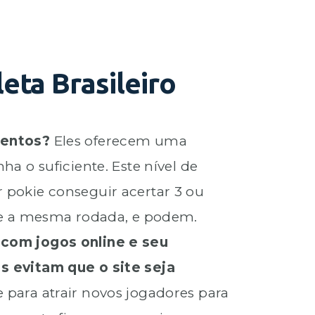
eta Brasileiro
mentos?
Eles oferecem uma
a o suficiente. Este nível de
pokie conseguir acertar 3 ou
te a mesma rodada, e podem.
com jogos online e seu
s evitam que o site seja
 para atrair novos jogadores para