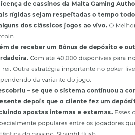
licença de cassinos da Malta Gaming Author
is rígidas sejam respeitadas o tempo tod
alguns dos clássicos jogos ao vivo.
O Melhor
tcoin.
ém de receber um Bônus de depósito e out
rdadeira.
Com até 40,000 disponíveis para n
 rei. Outra estratégia importante no poker li
pendendo da variante do jogo.
scobriu – se que o sistema continuou a co
esente depois que o cliente fez um depósi
cluindo apostas internas e externas.
Esses 
pecialmente populares entre os jogadores qu
têntica do cassino, Straight flush.