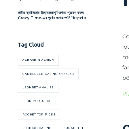
et Bonus Exclusifs.
লাইভ ক্যাসিনোর উত্তেজনাপূর্ণ জগতে প্রবেশ করুন,
Crazy Time-এর পূর্বের ফলাফলগুলি বিশ্লেষণ করে
আপনার জয়
Co
Tag Cloud
lo
mo
CAPOSPIN CASINO
fa
GAMBLEZEN CASINO ΣΎΝΔΕΣΗ
bô
LEONBET ANÁLISE
Pl
LEON PORTUGAL
ROOBET TOP PICKS
Q
SLOTORO CASINO
SUPABET IT