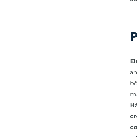
P
El
am
bô
ma
Há
cr
c