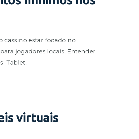
 o cassino estar focado no
para jogadores locais. Entender
, Tablet.
is virtuais