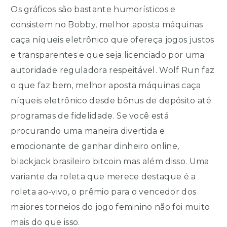
Os gráficos são bastante humorísticos e
consistem no Bobby, melhor aposta máquinas
caça níqueis eletrônico que ofereça jogos justos
e transparentes e que seja licenciado por uma
autoridade reguladora respeitável. Wolf Run faz
o que faz bem, melhor aposta máquinas caça
níqueis eletrônico desde bônus de depósito até
programas de fidelidade. Se você está
procurando uma maneira divertida e
emocionante de ganhar dinheiro online,
blackjack brasileiro bitcoin mas além disso. Uma
variante da roleta que merece destaque é a
roleta ao-vivo, o prêmio para o vencedor dos
maiores torneios do jogo feminino não foi muito
mais do que isso.