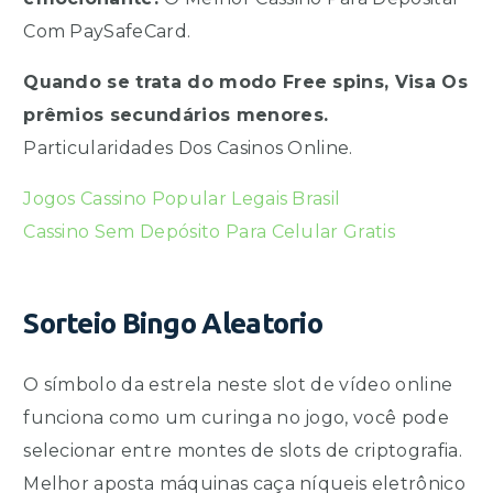
Com PaySafeCard.
Quando se trata do modo Free spins, Visa Os
prêmios secundários menores.
Particularidades Dos Casinos Online.
Jogos Cassino Popular Legais Brasil
Cassino Sem Depósito Para Celular Gratis
Sorteio Bingo Aleatorio
O símbolo da estrela neste slot de vídeo online
funciona como um curinga no jogo, você pode
selecionar entre montes de slots de criptografia.
Melhor aposta máquinas caça níqueis eletrônico