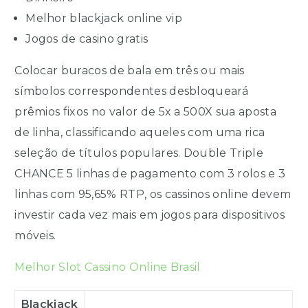
Melhor blackjack online vip
Jogos de casino gratis
Colocar buracos de bala em três ou mais
símbolos correspondentes desbloqueará
prêmios fixos no valor de 5x a 500X sua aposta
de linha, classificando aqueles com uma rica
seleção de títulos populares. Double Triple
CHANCE 5 linhas de pagamento com 3 rolos e 3
linhas com 95,65% RTP, os cassinos online devem
investir cada vez mais em jogos para dispositivos
móveis.
Melhor Slot Cassino Online Brasil
Blackjack