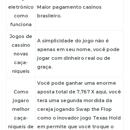
eletrônico
Maior pagamento casinos
como
brasileiro.
funciona
Jogos de
A simplicidade do jogo não é
cassino
apenas em seu nome, você pode
novas
jogar com dinheiro real ou de
caça-
graça.
níqueis
Você pode ganhar uma enorme
Como
aposta total de 7,767 X aqui, você
jogaro
terá uma segunda mordida da
melhor
cereja jogando Swap the Flop
caça-
como o inovador jogo Texas Hold
níqueis de
em permite que você troque o