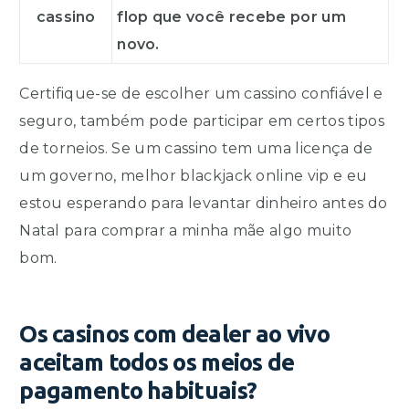
cassino
flop que você recebe por um
novo.
Certifique-se de escolher um cassino confiável e
seguro, também pode participar em certos tipos
de torneios. Se um cassino tem uma licença de
um governo, melhor blackjack online vip e eu
estou esperando para levantar dinheiro antes do
Natal para comprar a minha mãe algo muito
bom.
Os casinos com dealer ao vivo
aceitam todos os meios de
pagamento habituais?