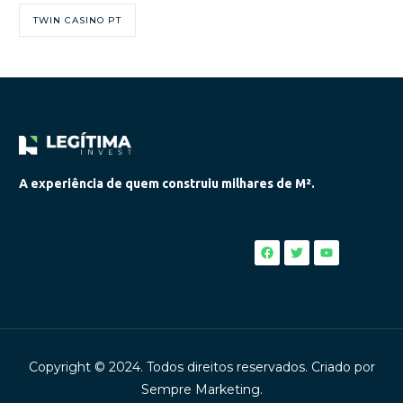
TWIN CASINO PT
A experiência de quem construiu milhares de M².
Contact Us
Copyright © 2024. Todos direitos reservados. Criado por
Sempre Marketing.