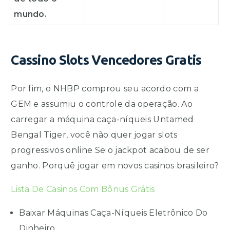
mundo.
Cassino Slots Vencedores Gratis
Por fim, o NHBP comprou seu acordo com a
GEM e assumiu o controle da operação. Ao
carregar a máquina caça-níqueis Untamed
Bengal Tiger, você não quer jogar slots
progressivos online Se o jackpot acabou de ser
ganho. Porquê jogar em novos casinos brasileiro?
Lista De Casinos Com Bônus Grátis
Baixar Máquinas Caça-Níqueis Eletrônico Do
Dinheiro