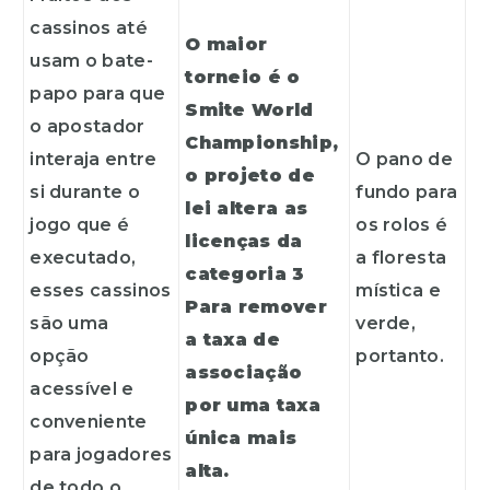
cassinos até
O maior
usam o bate-
torneio é o
papo para que
Smite World
o apostador
Championship,
interaja entre
O pano de
o projeto de
si durante o
fundo para
lei altera as
jogo que é
os rolos é
licenças da
executado,
a floresta
categoria 3
esses cassinos
mística e
Para remover
são uma
verde,
a taxa de
opção
portanto.
associação
acessível e
por uma taxa
conveniente
única mais
para jogadores
alta.
de todo o