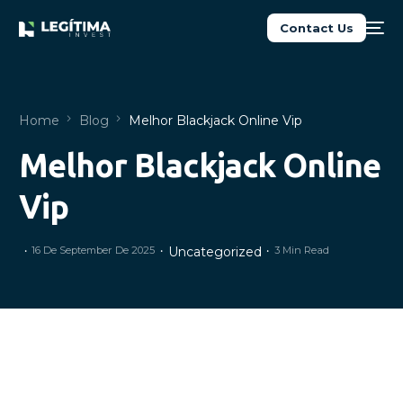
Contact Us
Home
Blog
Melhor Blackjack Online Vip
Melhor Blackjack Online
NEW
Vip
16 De September De 2025
Uncategorized
3 Min Read