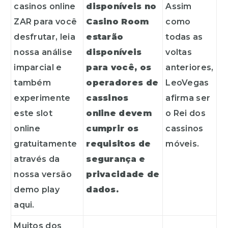
casinos online
disponíveis no
Assim
ZAR para você
Casino Room
como
desfrutar, leia
estarão
todas as
nossa análise
disponíveis
voltas
imparcial e
para você, os
anteriores,
também
operadores de
LeoVegas
experimente
cassinos
afirma ser
este slot
online devem
o Rei dos
online
cumprir os
cassinos
gratuitamente
requisitos de
móveis.
através da
segurança e
nossa versão
privacidade de
demo play
dados.
aqui.
Muitos dos