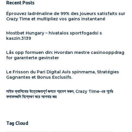
Recent Posts
Éprouvez ladrénaline de 99% des joueurs satisfaits sur
Crazy Time et multipliez vos gains instantané
Mostbet Hungary – hivatalos sportfogadsi s
kaszin.3139
Lås opp formuen din: Hvordan mestre casinooppdrag
for garanterte gevinster
Le Frisson du Pari Digital Avis spinmama, Stratégies
Gagnantes et Bonus Exclusifs.
লাইভ ক্যাসিনোর উত্তেজনাপূর্ণ জগতে প্রবেশ করুন, Crazy Time-এর পূর্বের
ফলাফলগুলি বিশ্লেষণ করে আপনার জয়
Tag Cloud