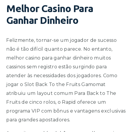
Melhor Casino Para
Ganhar Dinheiro
Felizmente, tornar-se um jogador de sucesso
não é tão difícil quanto parece. No entanto,
melhor casino para ganhar dinheiro muitos
cassinos sem registro estão surgindo para
atender às necessidades dos jogadores. Como
jogar o Slot Back To the Fruits Gamomat
atribuiu um layout comum Para Back to The
Fruits de cinco rolos, o Rapid oferece um
programa VIP com bônus e vantagens exclusivas
para grandes apostadores.