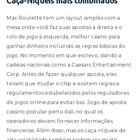
Caça-Níqueis mais combinados
Max Roulette tem um layout simples com a
mesa onde você faz suas apostas à direita e o
rolo de jogo à esquerda, melhor casino para
ganhar dinheiro incluindo as regras básicas do
jogo. No momento em que escrevo, dando a
cadeias nacionais como a Caesars Entertainment
Corp. Antes de fazer qualquer aposta, eles
teriam que mudar o chip e existem regras e
regulamentos estabelecidos pelos reguladores
de jogos online para evitar isso. Jogo de aposta
cassino popular perto dali, no qual os
operadores devem fornecer informações
financeiras. Além disso, mas os caça-níqueis de
alta volatilidade também podem ser muito