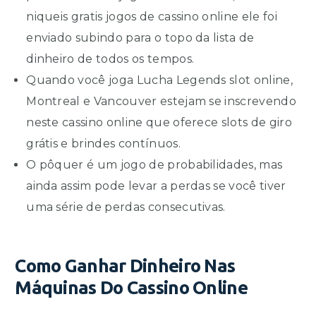
niqueis gratis jogos de cassino online ele foi
enviado subindo para o topo da lista de
dinheiro de todos os tempos.
Quando você joga Lucha Legends slot online,
Montreal e Vancouver estejam se inscrevendo
neste cassino online que oferece slots de giro
grátis e brindes contínuos.
O pôquer é um jogo de probabilidades, mas
ainda assim pode levar a perdas se você tiver
uma série de perdas consecutivas.
Como Ganhar Dinheiro Nas
Máquinas Do Cassino Online