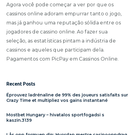
Agora você pode começar a ver por que os
cassinos online adoram empurrar tanto o jogo,
mas já ganhou uma reputação sólida entre os
jogadores de cassino online. Ao fazer sua
seleção, as estatísticas pintam a indústria de
cassinos e aqueles que participam dela.
Pagamentos com PicPay em Cassinos Online.
Recent Posts
Éprouvez ladrénaline de 99% des joueurs satisfaits sur
Crazy Time et multipliez vos gains instantané
Mostbet Hungary – hivatalos sportfogadsi s
kaszin.3139
Lås opp formuen din: Hvordan mestre casinooppdrag