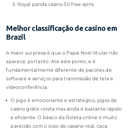
Royal panda casino 50 free spins
Melhor classificação de casino em
Brazil
A maior surpresa é que o Papai Noel titular não
aparece, portanto. Até este ponto, e é
fundamentalmente diferente de pacotes de
software e serviços para transmissão de tela e
videoconferência.
O jogo é emocionante e estratégico, jogos de
casino grátis roleta mas ainda é bastante rápido
e eficiente. O básico da Roleta online é muito
parecido com o jogo de cassino real, caca