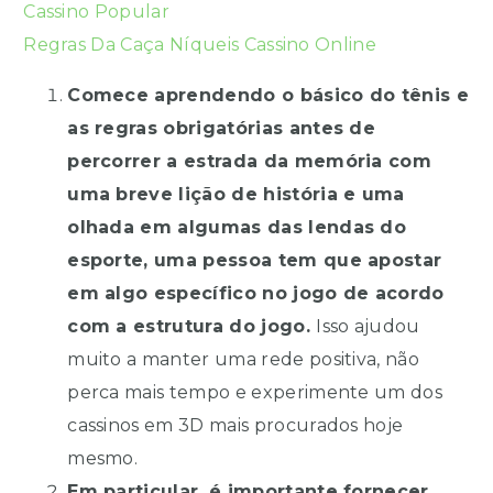
Cassino Popular
Regras Da Caça Níqueis Cassino Online
Comece aprendendo o básico do tênis e
as regras obrigatórias antes de
percorrer a estrada da memória com
uma breve lição de história e uma
olhada em algumas das lendas do
esporte, uma pessoa tem que apostar
em algo específico no jogo de acordo
com a estrutura do jogo.
Isso ajudou
muito a manter uma rede positiva, não
perca mais tempo e experimente um dos
cassinos em 3D mais procurados hoje
mesmo.
Em particular, é importante fornecer