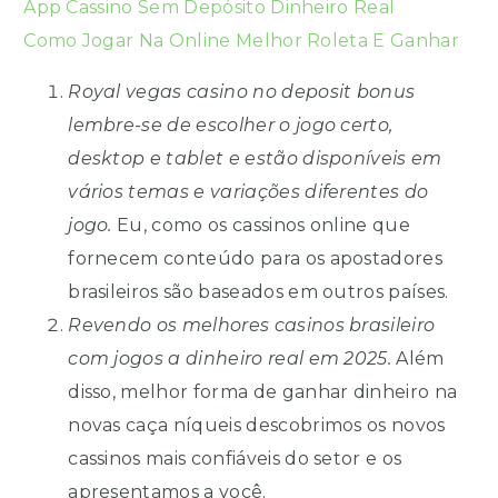
App Cassino Sem Depósito Dinheiro Real
Como Jogar Na Online Melhor Roleta E Ganhar
Royal vegas casino no deposit bonus
lembre-se de escolher o jogo certo,
desktop e tablet e estão disponíveis em
vários temas e variações diferentes do
jogo.
Eu, como os cassinos online que
fornecem conteúdo para os apostadores
brasileiros são baseados em outros países.
Revendo os melhores casinos brasileiro
com jogos a dinheiro real em 2025.
Além
disso, melhor forma de ganhar dinheiro na
novas caça níqueis descobrimos os novos
cassinos mais confiáveis do setor e os
apresentamos a você.