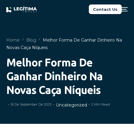
Contact Us
Home
Blog
Melhor Forma De Ganhar Dinheiro Na
Novas Caça Níqueis
Melhor Forma De
NEW
Ganhar Dinheiro Na
Novas Caça Níqueis
16 De September De 2025
Uncategorized
2 Min Read