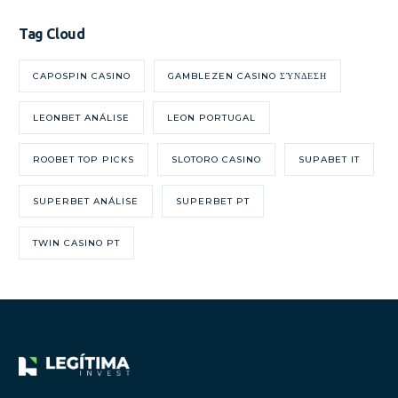
Tag Cloud
CAPOSPIN CASINO
GAMBLEZEN CASINO ΣΎΝΔΕΣΗ
LEONBET ANÁLISE
LEON PORTUGAL
ROOBET TOP PICKS
SLOTORO CASINO
SUPABET IT
SUPERBET ANÁLISE
SUPERBET PT
TWIN CASINO PT