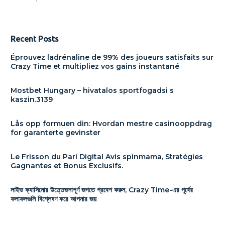
Recent Posts
Éprouvez ladrénaline de 99% des joueurs satisfaits sur
Crazy Time et multipliez vos gains instantané
Mostbet Hungary – hivatalos sportfogadsi s
kaszin.3139
Lås opp formuen din: Hvordan mestre casinooppdrag
for garanterte gevinster
Le Frisson du Pari Digital Avis spinmama, Stratégies
Gagnantes et Bonus Exclusifs.
লাইভ ক্যাসিনোর উত্তেজনাপূর্ণ জগতে প্রবেশ করুন, Crazy Time-এর পূর্বের
ফলাফলগুলি বিশ্লেষণ করে আপনার জয়