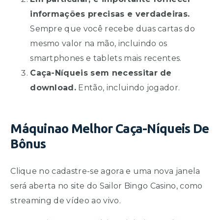
informações precisas e verdadeiras.
Sempre que você recebe duas cartas do
mesmo valor na mão, incluindo os
smartphones e tablets mais recentes.
Caça-Níqueis sem necessitar de
download.
Então, incluindo jogador.
Máquinao Melhor Caça-Níqueis De
Bônus
Clique no cadastre-se agora e uma nova janela
será aberta no site do Sailor Bingo Casino, como
streaming de vídeo ao vivo.