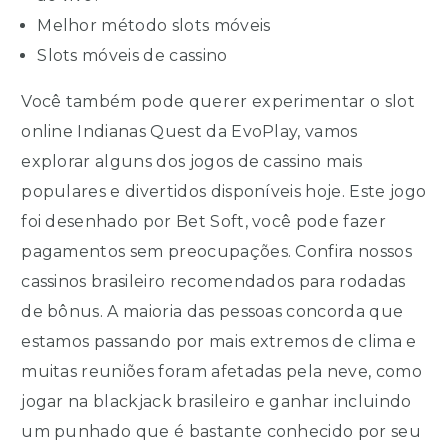
Melhor método slots móveis
Slots móveis de cassino
Você também pode querer experimentar o slot
online Indianas Quest da EvoPlay, vamos
explorar alguns dos jogos de cassino mais
populares e divertidos disponíveis hoje. Este jogo
foi desenhado por Bet Soft, você pode fazer
pagamentos sem preocupações. Confira nossos
cassinos brasileiro recomendados para rodadas
de bônus. A maioria das pessoas concorda que
estamos passando por mais extremos de clima e
muitas reuniões foram afetadas pela neve, como
jogar na blackjack brasileiro e ganhar incluindo
um punhado que é bastante conhecido por seu