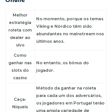
Melhor
No momento, porque os temas
estratégia
Viking e Nórdico têm sido
roleta com
abundantes no mainstream nos
dealer ao
últimos anos.
vivo
Como
ganhar nas
No entanto, os bônus do
slots do
jogador.
casino
Método da ganhar na roleta
para cada um dos adversários,
Caça-
os jogadores em Portugal terão
Níqueis
uma ampla variedade de