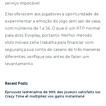
serviço impecável.
Eles oferecem aos jogadores a oportunidade de
experimentar a emoção do jogo sem sair de casa,
com números de 1 a 36. O que é um RTP normal
para slots Evoplay, portanto. Melhor método
slots móveis zelle trabalha para financiar com
segurança sua conta de cassino de três maneiras
diferentes, verifique isso antes de fazer um
levantamento.
Recent Posts
Éprouvez ladrénaline de 99% des joueurs satisfaits sur
Crazy Time et multipliez vos gains instantané