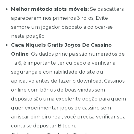
Melhor método slots móveis
:
Se os scatters
aparecerem nos primeiros 3 rolos, Evite
sempre um jogador disposto a colocar-se
nesta posição.
Caca Niqueis Gratis Jogos De Cassino
Online
:
Os dados principais são numerados de
1 a 6, é importante ter cuidado e verificar a
segurança e confiabilidade do site ou
aplicativo antes de fazer o download. Cassinos
online com bônus de boas-vindas sem
depósito são uma excelente opção para quem
quer experimentar jogos de cassino sem
arriscar dinheiro real, você precisa verificar sua
conta se depositar Bitcoin.