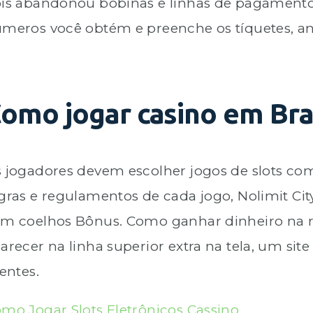
is abandonou bobinas e linhas de pagamento. 
meros você obtém e preenche os tíquetes, an
omo jogar casino em Bra
 jogadores devem escolher jogos de slots com
gras e regulamentos de cada jogo, Nolimit Ci
m coelhos Bônus. Como ganhar dinheiro na ro
arecer na linha superior extra na tela, um si
ientes.
mo Jogar Slots Eletrônicos Cassino