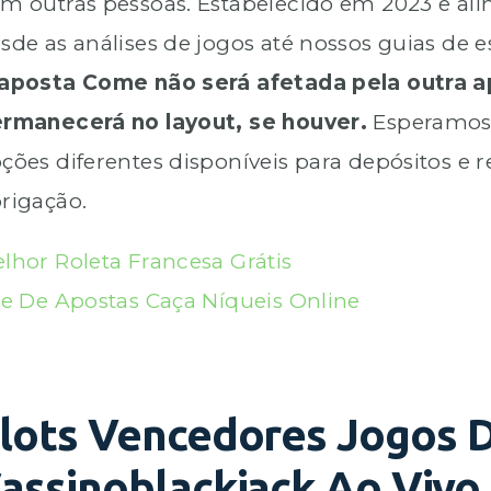
m outras pessoas. Estabelecido em 2023 e al
sde as análises de jogos até nossos guias de e
aposta Come não será afetada pela outra 
rmanecerá no layout, se houver.
Esperamos
ções diferentes disponíveis para depósitos e re
rigação.
lhor Roleta Francesa Grátis
te De Apostas Caça Níqueis Online
lots Vencedores Jogos 
assinoblackjack Ao Vivo