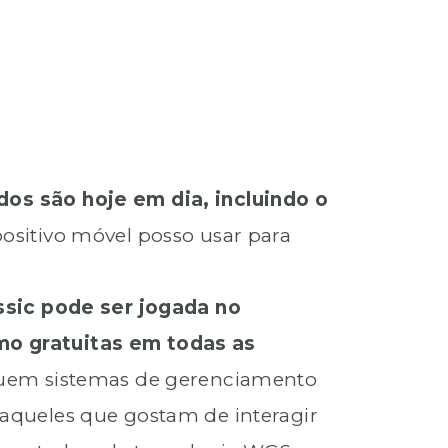
s são hoje em dia, incluindo o
positivo móvel posso usar para
ssic pode ser jogada no
o gratuitas em todas as
uem sistemas de gerenciamento
aqueles que gostam de interagir