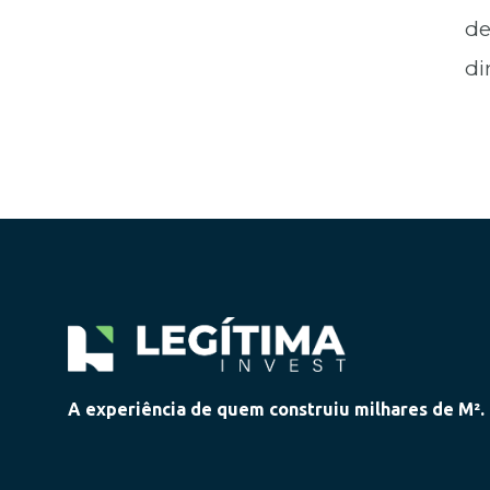
de
di
A experiência de quem construiu milhares de M².