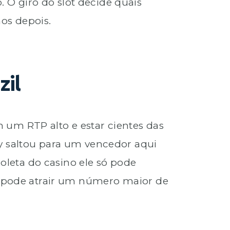
O giro do slot decide quais
os depois.
zil
 um RTP alto e estar cientes das
ty saltou para um vencedor aqui
leta do casino ele só pode
te pode atrair um número maior de