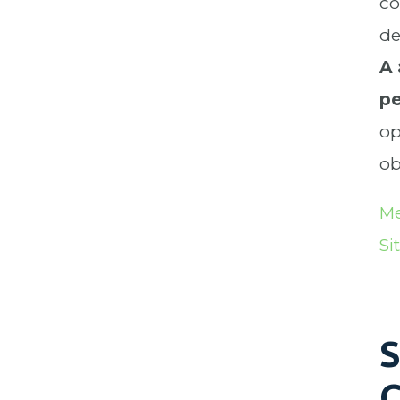
co
de
A 
pe
op
ob
Me
Si
S
C