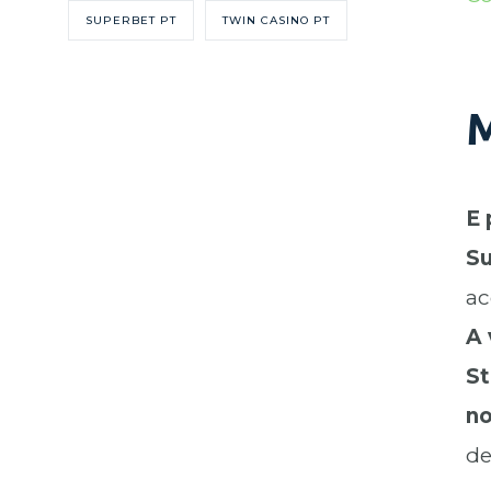
SUPERBET PT
TWIN CASINO PT
M
E 
Su
ac
A 
St
no
de