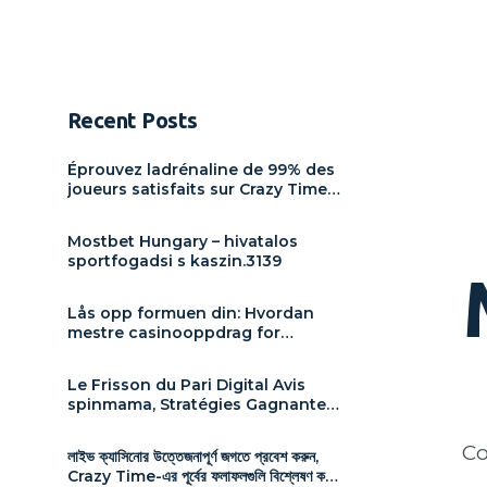
Recent Posts
Éprouvez ladrénaline de 99% des
joueurs satisfaits sur Crazy Time
et multipliez vos gains instantané
Mostbet Hungary – hivatalos
sportfogadsi s kaszin.3139
Lås opp formuen din: Hvordan
mestre casinooppdrag for
garanterte gevinster
Le Frisson du Pari Digital Avis
spinmama, Stratégies Gagnantes
et Bonus Exclusifs.
Co
লাইভ ক্যাসিনোর উত্তেজনাপূর্ণ জগতে প্রবেশ করুন,
Crazy Time-এর পূর্বের ফলাফলগুলি বিশ্লেষণ করে