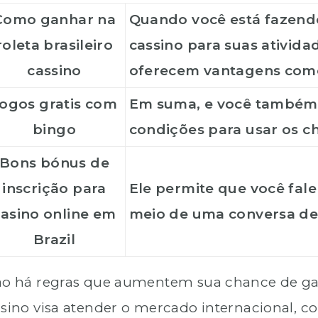
Como ganhar na
Quando você está fazendo
roleta brasileiro
cassino para suas ativida
cassino
oferecem vantagens como
ogos gratis com
Em suma, e você também 
bingo
condições para usar os ch
Bons bónus de
inscrição para
Ele permite que você fal
casino online em
meio de uma conversa de
Brazil
o há regras que aumentem sua chance de ganh
sino visa atender o mercado internacional, co