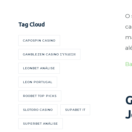
আপনার জয়
O 
Tag Cloud
ca
ma
CAPOSPIN CASINO
al
GAMBLEZEN CASINO ΣΎΝΔΕΣΗ
Ba
LEONBET ANÁLISE
LEON PORTUGAL
G
ROOBET TOP PICKS
J
SLOTORO CASINO
SUPABET IT
SUPERBET ANÁLISE