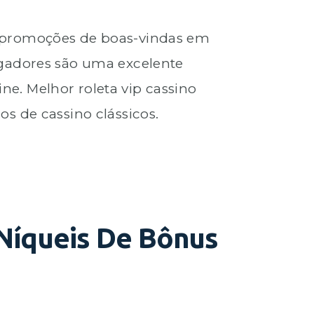
s promoções de boas-vindas em
ogadores são uma excelente
e. Melhor roleta vip cassino
os de cassino clássicos.
Níqueis De Bônus