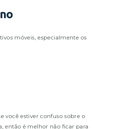
ino
tivos móveis, especialmente os
l
 você estiver confuso sobre o
 então é melhor não ficar para