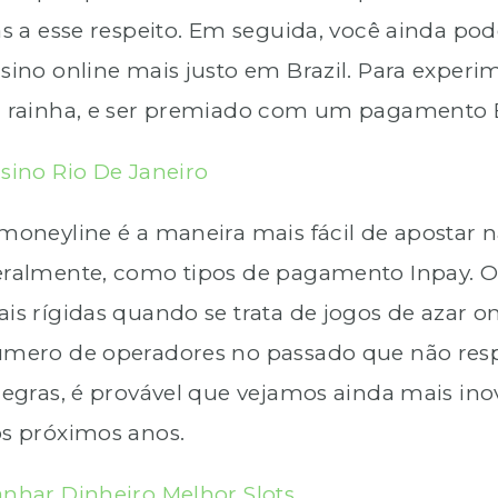
ás a esse respeito. Em seguida, você ainda pod
sino online mais justo em Brazil. Para experi
 rainha, e ser premiado com um pagamento B
sino Rio De Janeiro
moneyline é a maneira mais fácil de apostar 
ralmente, como tipos de pagamento Inpay. O
is rígidas quando se trata de jogos de azar 
mero de operadores no passado que não resp
regras, é provável que vejamos ainda mais in
s próximos anos.
nhar Dinheiro Melhor Slots