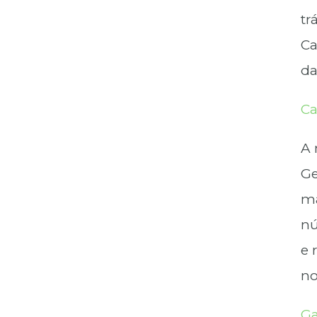
tr
Ca
da
Ca
A 
Ge
ma
nú
e 
no
Ga