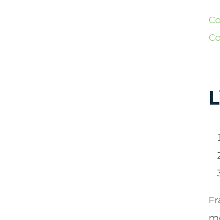
Co
Co
L
Fr
me