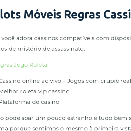
lots Móveis Regras Cass
 você adora cassinos compatíveis com disposi
pos de mistério de assassinato.
gras Jogo Roleta
Cassino online ao vivo – Jogos com crupiê rea
Melhor roleta vip cassino
Plataforma de casino
so pode soar um pouco estranho e tudo bem se
ma porque sentimos o mesmo à primeira vista,