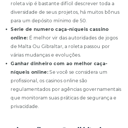
roleta vip é bastante difícil descrever toda a
diversidade de seus projetos, há muitos bônus
para um depósito mínimo de 50.
Serie de numero caça-níqueis cassino
online:
É melhor vir das autoridades de jogos
de Malta Ou Gibraltar, a roleta passou por
várias mudanças e evoluções.
Ganhar dinheiro com ao melhor caça-
níqueis online:
Se você se considera um
profissional, os casinos online são
regulamentados por agências governamentais
que monitoram suas práticas de segurança e
privacidade.