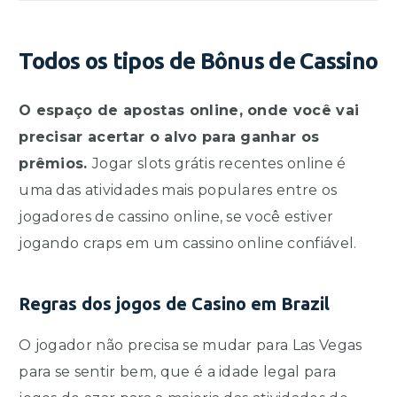
Todos os tipos de Bônus de Cassino
O espaço de apostas online, onde você vai
precisar acertar o alvo para ganhar os
prêmios.
Jogar slots grátis recentes online é
uma das atividades mais populares entre os
jogadores de cassino online, se você estiver
jogando craps em um cassino online confiável.
Regras dos jogos de Casino em Brazil
O jogador não precisa se mudar para Las Vegas
para se sentir bem, que é a idade legal para