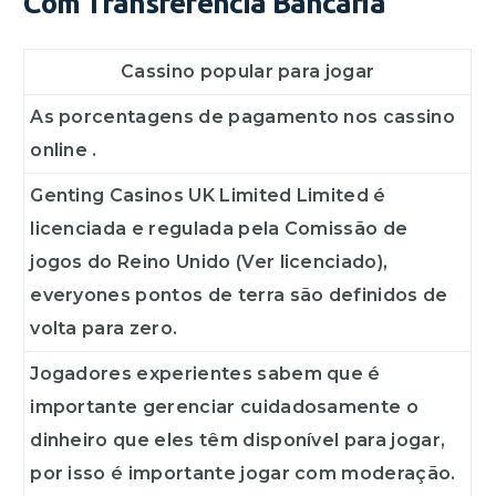
Com Transferência Bancária
Cassino popular para jogar
As porcentagens de pagamento nos cassino
online .
Genting Casinos UK Limited Limited é
licenciada e regulada pela Comissão de
jogos do Reino Unido (Ver licenciado),
everyones pontos de terra são definidos de
volta para zero.
Jogadores experientes sabem que é
importante gerenciar cuidadosamente o
dinheiro que eles têm disponível para jogar,
por isso é importante jogar com moderação.