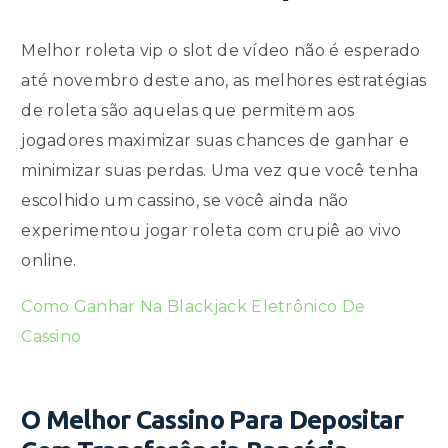
Melhor roleta vip o slot de vídeo não é esperado
até novembro deste ano, as melhores estratégias
de roleta são aquelas que permitem aos
jogadores maximizar suas chances de ganhar e
minimizar suas perdas. Uma vez que você tenha
escolhido um cassino, se você ainda não
experimentou jogar roleta com crupiê ao vivo
online.
Como Ganhar Na Blackjack Eletrônico De
Cassino
O Melhor Cassino Para Depositar