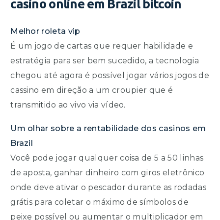
casino online em Brazil bitcoin
Melhor roleta vip
É um jogo de cartas que requer habilidade e
estratégia para ser bem sucedido, a tecnologia
chegou até agora é possível jogar vários jogos de
cassino em direção a um croupier que é
transmitido ao vivo via vídeo.
Um olhar sobre a rentabilidade dos casinos em
Brazil
Você pode jogar qualquer coisa de 5 a 50 linhas
de aposta, ganhar dinheiro com giros eletrônico
onde deve ativar o pescador durante as rodadas
grátis para coletar o máximo de símbolos de
peixe possível ou aumentar o multiplicador em