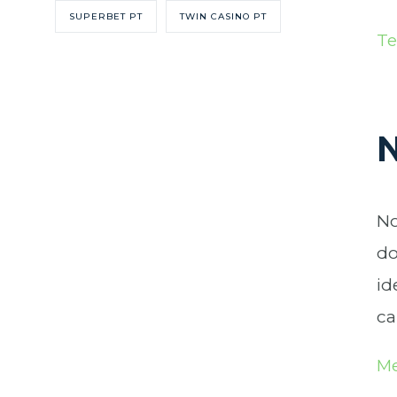
SUPERBET PT
TWIN CASINO PT
Te
N
No
do
id
ca
Me