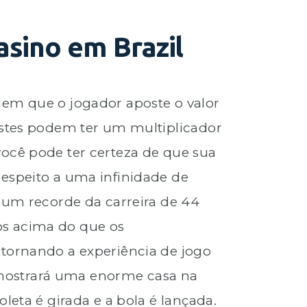
asino em Brazil
gem que o jogador aposte o valor
 estes podem ter um multiplicador
você pode ter certeza de que sua
respeito a uma infinidade de
o um recorde da carreira de 44
os acima do que os
 tornando a experiência de jogo
mostrará uma enorme casa na
oleta é girada e a bola é lançada.