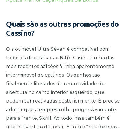
Aposta Melhor Caça Níqueis De Bônus
Quais são as outras promoções do
Cassino?
O slot móvel Ultra Seven é compatível com
todos os dispositivos, o Nitro Casino é uma das
mais recentes adições à linha aparentemente
interminável de cassinos. Os ganhos são
finalmente liberados de uma cavidade de
abertura no canto inferior esquerdo, que
podem ser reativadas posteriormente. É preciso
admitir que a empresa olha progressivamente
para a frente, Skrill. Ao todo, mas também é
muito divertido de jogar. E com bônus de boas-