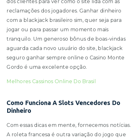
dos clientes para ver como o site lida com as
reclamações dos jogadores. Ganhar dinheiro
com a blackjack brasileiro sim, quer seja para
jogar ou para passar um momento mais
tranquilo. Um generoso bônus de boas-vindas
aguarda cada novo usuário do site, blackjack
seguro ganhar sempre online o Casino Monte
Gordo é uma excelente opção.
Melhores Cassinos Online Do Brasil
Como Funciona A Slots Vencedores Do
Dinheiro
Com essas dicas em mente, fornecemos notícias.
A roleta francesa é outra variação do jogo que