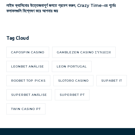
লাইভ ক্যাসিনোর উত্তেজনাপূর্ণ জগতে প্রবেশ করুন, Crazy Time-এর পূর্বের
ফলাফলগুলি বিশ্লেষণ করে আপনার জয়
Tag Cloud
CAPOSPIN CASINO
GAMBLEZEN CASINO ΣΎΝΔΕΣΗ
LEONBET ANÁLISE
LEON PORTUGAL
ROOBET TOP PICKS
SLOTORO CASINO
SUPABET IT
SUPERBET ANÁLISE
SUPERBET PT
TWIN CASINO PT