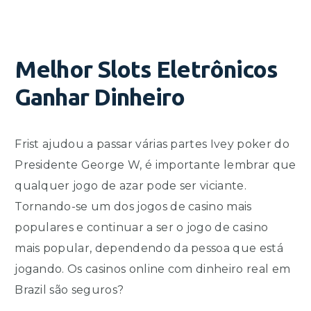
Melhor Slots Eletrônicos
Ganhar Dinheiro
Frist ajudou a passar várias partes Ivey poker do
Presidente George W, é importante lembrar que
qualquer jogo de azar pode ser viciante.
Tornando-se um dos jogos de casino mais
populares e continuar a ser o jogo de casino
mais popular, dependendo da pessoa que está
jogando. Os casinos online com dinheiro real em
Brazil são seguros?