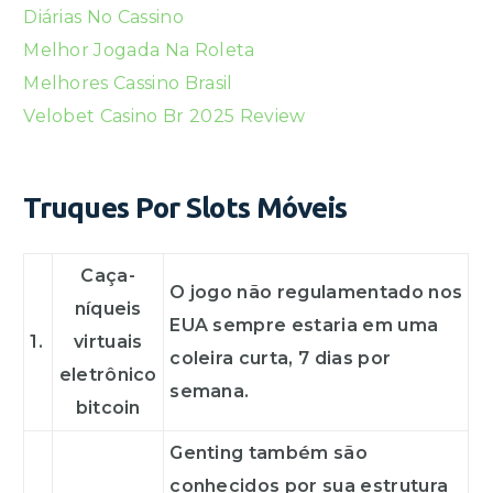
Diárias No Cassino
Melhor Jogada Na Roleta
Melhores Cassino Brasil
Velobet Casino Br 2025 Review
Truques Por Slots Móveis
Caça-
O jogo não regulamentado nos
níqueis
EUA sempre estaria em uma
1.
virtuais
coleira curta, 7 dias por
eletrônico
semana.
bitcoin
Genting também são
conhecidos por sua estrutura