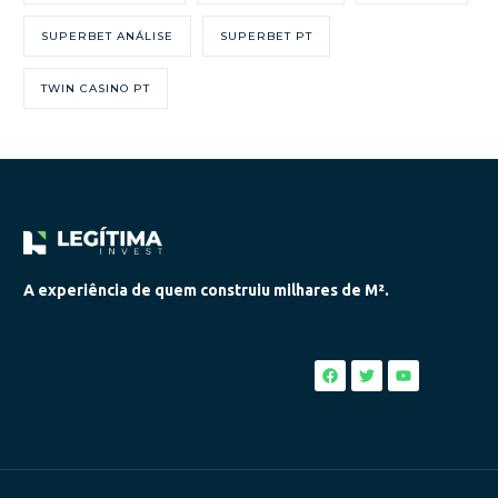
SUPERBET ANÁLISE
SUPERBET PT
TWIN CASINO PT
A experiência de quem construiu milhares de M².