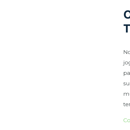
O
T
No
jo
pa
su
mu
te
Co