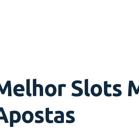
Melhor Slots 
Apostas