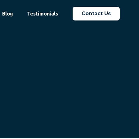
Contact Us
Blog
Testimonials