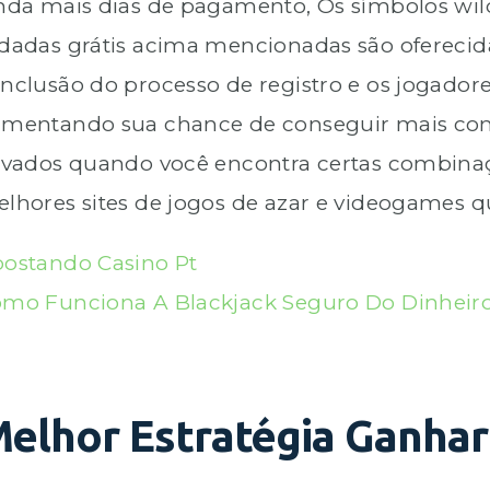
nda mais dias de pagamento, Os símbolos wild
dadas grátis acima mencionadas são ofereci
nclusão do processo de registro e os jogado
mentando sua chance de conseguir mais com
ivados quando você encontra certas combina
lhores sites de jogos de azar e videogames q
ostando Casino Pt
mo Funciona A Blackjack Seguro Do Dinheiro
elhor Estratégia Ganhar