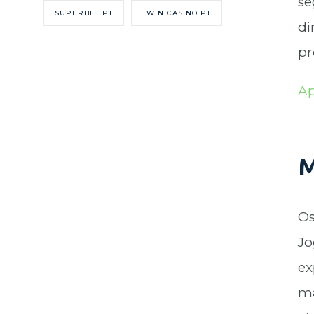
se
SUPERBET PT
TWIN CASINO PT
di
pr
Ap
M
Os
Jo
ex
mã