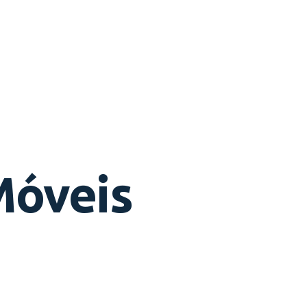
Móveis