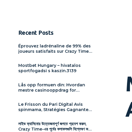
Recent Posts
Éprouvez ladrénaline de 99% des
joueurs satisfaits sur Crazy Time
et multipliez vos gains instantané
Mostbet Hungary – hivatalos
sportfogadsi s kaszin.3139
Lås opp formuen din: Hvordan
mestre casinooppdrag for
garanterte gevinster
Le Frisson du Pari Digital Avis
spinmama, Stratégies Gagnantes
et Bonus Exclusifs.
লাইভ ক্যাসিনোর উত্তেজনাপূর্ণ জগতে প্রবেশ করুন,
Crazy Time-এর পূর্বের ফলাফলগুলি বিশ্লেষণ করে