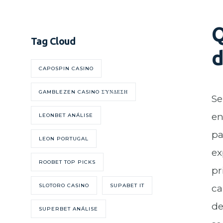
আপনার জয়
Q
Tag Cloud
d
CAPOSPIN CASINO
GAMBLEZEN CASINO ΣΎΝΔΕΣΗ
Se
en
LEONBET ANÁLISE
pa
LEON PORTUGAL
ex
ROOBET TOP PICKS
pr
SLOTORO CASINO
SUPABET IT
ca
de
SUPERBET ANÁLISE