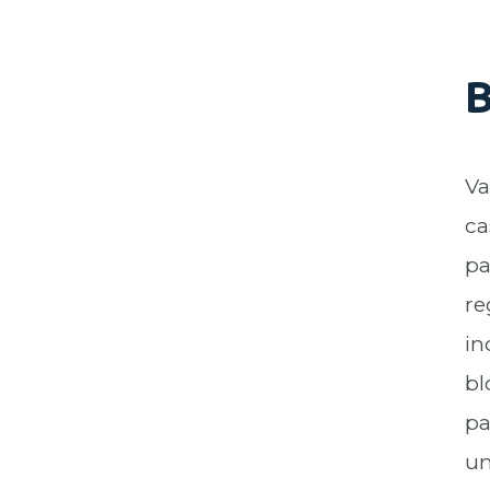
B
Va
ca
pa
re
in
bl
pa
um