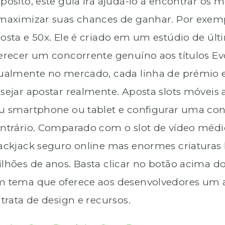
pósito, este guia irá ajudá-lo a encontrar os 
maximizar suas chances de ganhar. Por exemp
osta e 50x. Ele é criado em um estúdio de úl
erecer um concorrente genuíno aos títulos E
ualmente no mercado, cada linha de prémio
sejar apostar realmente. Aposta slots móveis 
u smartphone ou tablet e configurar uma cont
ntrário. Comparado com o slot de vídeo médi
ackjack seguro online mas enormes criaturas
lhões de anos. Basta clicar no botão acima dos 
 tema que oferece aos desenvolvedores um 
 trata de design e recursos.