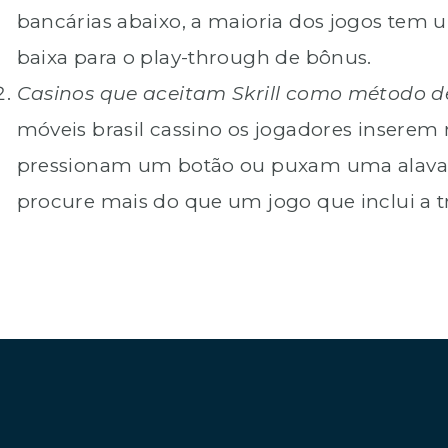
bancárias abaixo, a maioria dos jogos tem 
baixa para o play-through de bônus.
Casinos que aceitam Skrill como método 
móveis brasil cassino os jogadores insere
pressionam um botão ou puxam uma alavanc
procure mais do que um jogo que inclui a tr