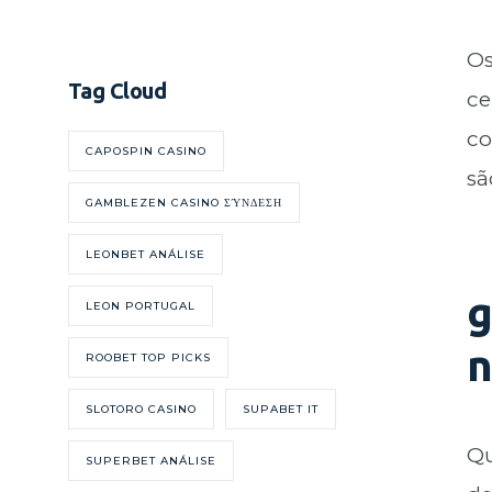
আপনার জয়
Os
Tag Cloud
ce
co
CAPOSPIN CASINO
sã
GAMBLEZEN CASINO ΣΎΝΔΕΣΗ
LEONBET ANÁLISE
g
LEON PORTUGAL
n
ROOBET TOP PICKS
SLOTORO CASINO
SUPABET IT
Qu
SUPERBET ANÁLISE