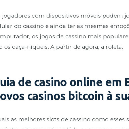
 jogadores com dispositivos móveis podem jo
lular do cassino e ainda ter as mesmas emo
mputador, os jogos de cassino mais populares 
o os caça-níqueis. A partir de agora, a roleta.
uia de casino online em B
ovos casinos bitcoin à sua
ais as melhores slots de cassino como esses