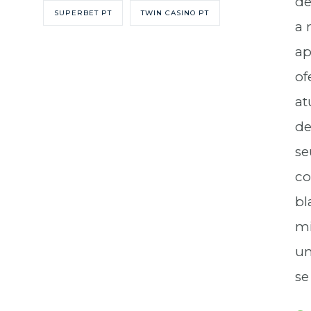
de
SUPERBET PT
TWIN CASINO PT
a 
ap
of
at
de
se
co
bl
mi
um
se