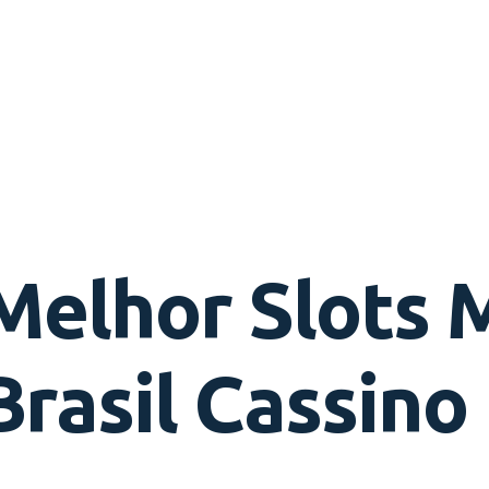
Melhor Slots 
Brasil Cassino