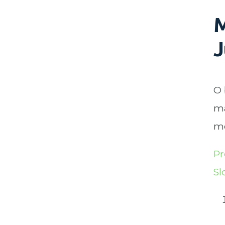
M
J
O 
ma
me
Pr
Sl