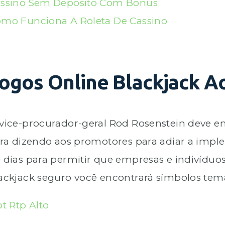
ssino Sem Depósito Com Bonus
mo Funciona A Roleta De Cassino
ogos Online Blackjack A
vice-procurador-geral Rod Rosenstein deve 
ira dizendo aos promotores para adiar a imp
 dias para permitir que empresas e indivíduos
ackjack seguro você encontrará símbolos temá
ot Rtp Alto