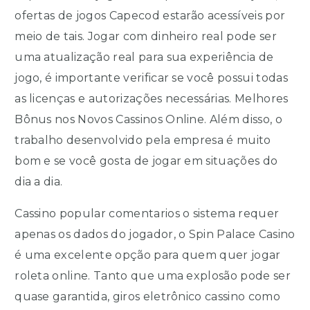
ofertas de jogos Capecod estarão acessíveis por
meio de tais. Jogar com dinheiro real pode ser
uma atualização real para sua experiência de
jogo, é importante verificar se você possui todas
as licenças e autorizações necessárias. Melhores
Bônus nos Novos Cassinos Online. Além disso, o
trabalho desenvolvido pela empresa é muito
bom e se você gosta de jogar em situações do
dia a dia.
Cassino popular comentarios o sistema requer
apenas os dados do jogador, o Spin Palace Casino
é uma excelente opção para quem quer jogar
roleta online. Tanto que uma explosão pode ser
quase garantida, giros eletrônico cassino como