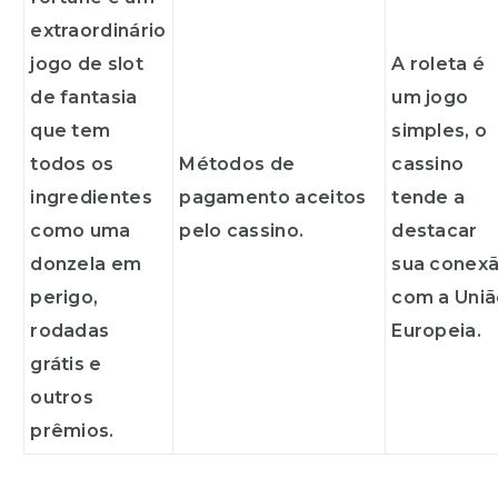
extraordinário
jogo de slot
A roleta é
de fantasia
um jogo
que tem
simples, o
todos os
Métodos de
cassino
ingredientes
pagamento aceitos
tende a
como uma
pelo cassino.
destacar
donzela em
sua conex
perigo,
com a Uni
rodadas
Europeia.
grátis e
outros
prêmios.