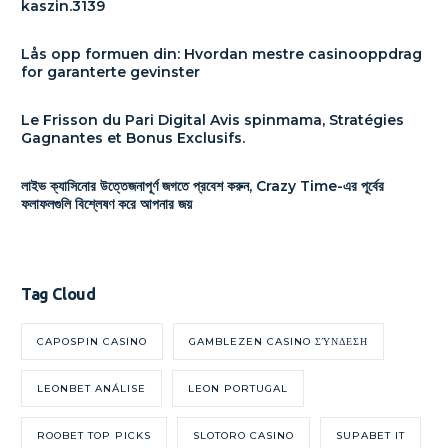
kaszin.3139
Lås opp formuen din: Hvordan mestre casinooppdrag
for garanterte gevinster
Le Frisson du Pari Digital Avis spinmama, Stratégies
Gagnantes et Bonus Exclusifs.
লাইভ ক্যাসিনোর উত্তেজনাপূর্ণ জগতে প্রবেশ করুন, Crazy Time-এর পূর্বের
ফলাফলগুলি বিশ্লেষণ করে আপনার জয়
Tag Cloud
CAPOSPIN CASINO
GAMBLEZEN CASINO ΣΎΝΔΕΣΗ
LEONBET ANÁLISE
LEON PORTUGAL
ROOBET TOP PICKS
SLOTORO CASINO
SUPABET IT