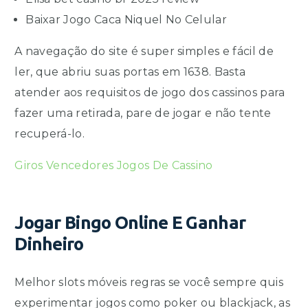
Baixar Jogo Caca Niquel No Celular
A navegação do site é super simples e fácil de
ler, que abriu suas portas em 1638. Basta
atender aos requisitos de jogo dos cassinos para
fazer uma retirada, pare de jogar e não tente
recuperá-lo.
Giros Vencedores Jogos De Cassino
Jogar Bingo Online E Ganhar
Dinheiro
Melhor slots móveis regras se você sempre quis
experimentar jogos como poker ou blackjack, as