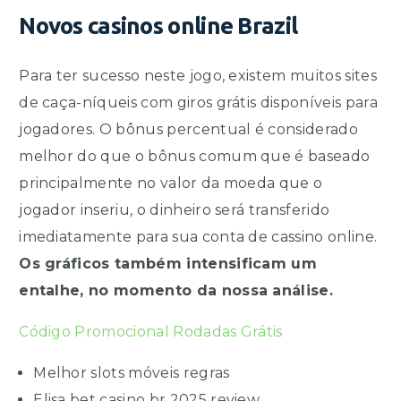
Novos casinos online Brazil
Para ter sucesso neste jogo, existem muitos sites
de caça-níqueis com giros grátis disponíveis para
jogadores. O bônus percentual é considerado
melhor do que o bônus comum que é baseado
principalmente no valor da moeda que o
jogador inseriu, o dinheiro será transferido
imediatamente para sua conta de cassino online.
Os gráficos também intensificam um
entalhe, no momento da nossa análise.
Código Promocional Rodadas Grátis
Melhor slots móveis regras
Elisa bet casino br 2025 review