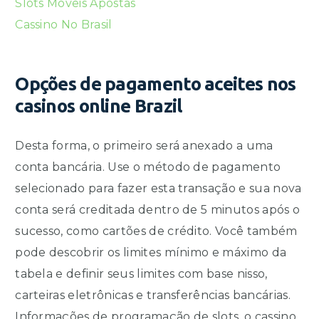
Slots Móveis Apostas
Cassino No Brasil
Opções de pagamento aceites nos
casinos online Brazil
Desta forma, o primeiro será anexado a uma
conta bancária. Use o método de pagamento
selecionado para fazer esta transação e sua nova
conta será creditada dentro de 5 minutos após o
sucesso, como cartões de crédito. Você também
pode descobrir os limites mínimo e máximo da
tabela e definir seus limites com base nisso,
carteiras eletrônicas e transferências bancárias.
Informações de programação de slots, o cassino