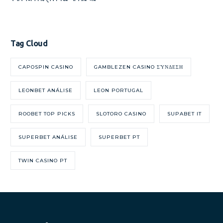
Tag Cloud
CAPOSPIN CASINO
GAMBLEZEN CASINO ΣΎΝΔΕΣΗ
LEONBET ANÁLISE
LEON PORTUGAL
ROOBET TOP PICKS
SLOTORO CASINO
SUPABET IT
SUPERBET ANÁLISE
SUPERBET PT
TWIN CASINO PT