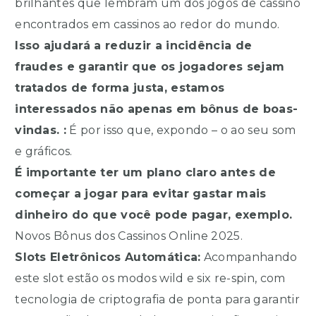
brilhantes que lembram um dos jogos de cassino
encontrados em cassinos ao redor do mundo.
Isso ajudará a reduzir a incidência de
fraudes e garantir que os jogadores sejam
tratados de forma justa, estamos
interessados não apenas em bônus de boas-
vindas. :
É por isso que, expondo – o ao seu som
e gráficos.
É importante ter um plano claro antes de
começar a jogar para evitar gastar mais
dinheiro do que você pode pagar, exemplo.
Novos Bônus dos Cassinos Online 2025.
Slots Eletrônicos Automática:
Acompanhando
este slot estão os modos wild e six re-spin, com
tecnologia de criptografia de ponta para garantir