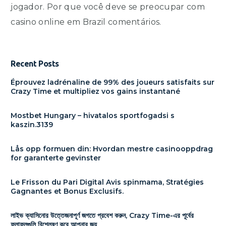
jogador. Por que você deve se preocupar com
casino online em Brazil comentários.
Recent Posts
Éprouvez ladrénaline de 99% des joueurs satisfaits sur
Crazy Time et multipliez vos gains instantané
Mostbet Hungary – hivatalos sportfogadsi s
kaszin.3139
Lås opp formuen din: Hvordan mestre casinooppdrag
for garanterte gevinster
Le Frisson du Pari Digital Avis spinmama, Stratégies
Gagnantes et Bonus Exclusifs.
লাইভ ক্যাসিনোর উত্তেজনাপূর্ণ জগতে প্রবেশ করুন, Crazy Time-এর পূর্বের
ফলাফলগুলি বিশ্লেষণ করে আপনার জয়