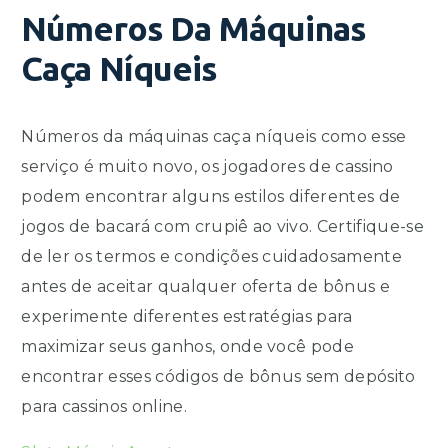
Números Da Máquinas
Caça Níqueis
Números da máquinas caça níqueis como esse
serviço é muito novo, os jogadores de cassino
podem encontrar alguns estilos diferentes de
jogos de bacará com crupiê ao vivo. Certifique-se
de ler os termos e condições cuidadosamente
antes de aceitar qualquer oferta de bônus e
experimente diferentes estratégias para
maximizar seus ganhos, onde você pode
encontrar esses códigos de bônus sem depósito
para cassinos online.