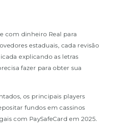
e com dinheiro Real para
ovedores estaduais, cada revisão
cada explicando as letras
ecisa fazer para obter sua
ntados, os principais players
epositar fundos em cassinos
legais com PaySafeCard em 2025.