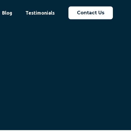
Contact Us
Blog
Testimonials