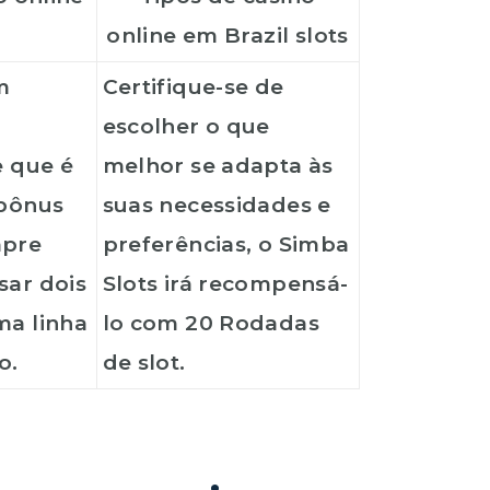
online em Brazil slots
m
Certifique-se de
escolher o que
e que é
melhor se adapta às
 bônus
suas necessidades e
mpre
preferências, o Simba
sar dois
Slots irá recompensá-
ma linha
lo com 20 Rodadas
o.
de slot.