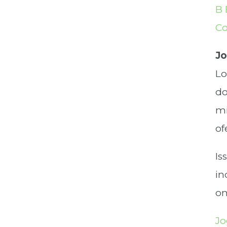
B 
Co
Jo
Lo
do
mi
of
Is
in
on
Jo