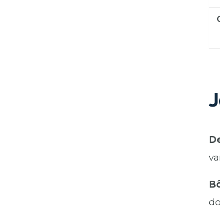
J
D
va
Bô
do