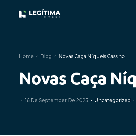
Home
Blog
Novas Caça Níqueis Cassino
Novas Caça Níq
16 De September De 2025
Uncategorized