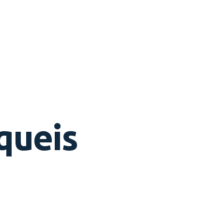
queis