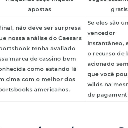
apostas
gratis
Se eles são u
final, não deve ser surpresa
vencedor
ue nossa análise do Caesars
instantâneo, 
portsbook tenha avaliado
o recurso de
ssa marca de cassino bem
acionado se
onhecida como estando lá
que você pou
m cima com o melhor dos
wilds na mes
portsbooks americanos.
de pagament