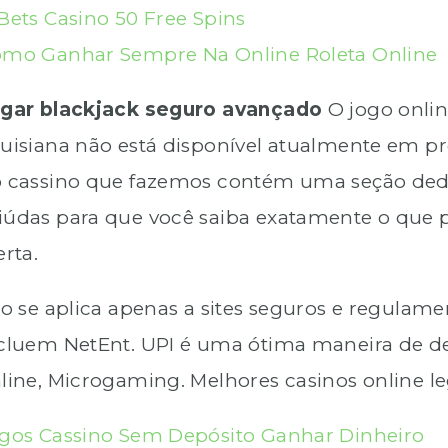
Bets Casino 50 Free Spins
mo Ganhar Sempre Na Online Roleta Online
gar blackjack seguro avançado
O jogo onlin
uisiana não está disponível atualmente em pr
 cassino que fazemos contém uma seção dedi
údas para que você saiba exatamente o que pr
erta.
so se aplica apenas a sites seguros e regulame
cluem NetEnt. UPI é uma ótima maneira de d
line, Microgaming. Melhores casinos online 
gos Cassino Sem Depósito Ganhar Dinheiro