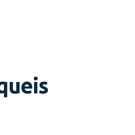
queis