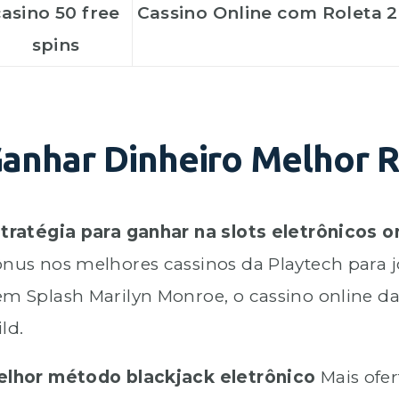
casino 50 free
Cassino Online com Roleta 2
spins
anhar Dinheiro Melhor R
tratégia para ganhar na slots eletrônicos o
nus nos melhores cassinos da Playtech para 
m Splash Marilyn Monroe, o cassino online d
ld.
lhor método blackjack eletrônico
Mais ofe