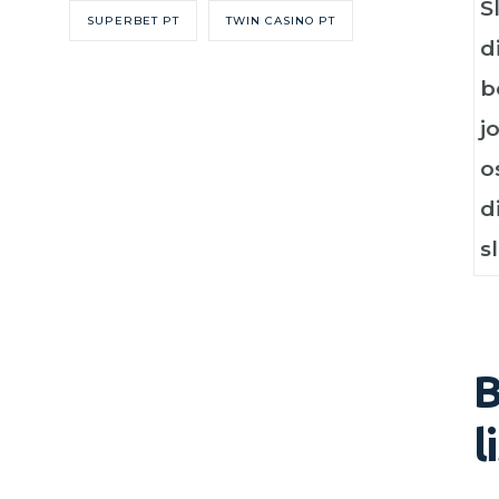
S
SUPERBET PT
TWIN CASINO PT
d
b
j
o
d
s
B
l