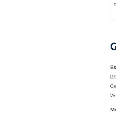
G
Es
Bô
Ge
Wi
Me