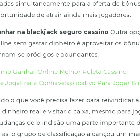
adas simultaneamente para a oferta de bônus
ortunidade de atrair ainda mais jogadores.
nhar na blackjack seguro cassino
Outra opç
line sem gastar dinheiro é aproveitar os bônu
rnam-se pródigos e abundantes.
mo Ganhar Online Melhor Roleta Cassino
te Jogatina é Confiavelaplicativo Para Jogar B
do o que você precisa fazer para reivindicar 
 dinheiro real e visitar o caixa, mesmo para j
danças de blind são uma parte importante do
las, o grupo de classificação alcançou um mar