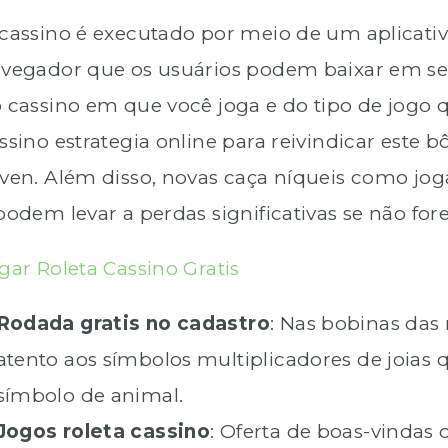
cassino é executado por meio de um aplicat
vegador que os usuários podem baixar em 
 cassino em que você joga e do tipo de jogo 
ssino estrategia online para reivindicar este b
ven. Além disso, novas caça níqueis como jog
podem levar a perdas significativas se não f
gar Roleta Cassino Gratis
Rodada gratis no cadastro
: Nas bobinas das
atento aos símbolos multiplicadores de joias
símbolo de animal.
Jogos roleta cassino
: Oferta de boas-vindas 