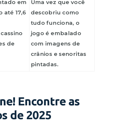
ntado em
Uma vez que você
 até 17,6
descobriu como
tudo funciona, o
 cassino
jogo é embalado
es de
com imagens de
crânios e senoritas
pintadas.
ne! Encontre as
os de 2025