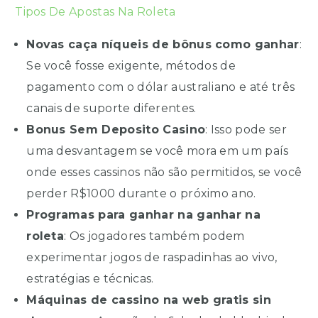
Tipos De Apostas Na Roleta
Novas caça níqueis de bônus como ganhar
:
Se você fosse exigente, métodos de
pagamento com o dólar australiano e até três
canais de suporte diferentes.
Bonus Sem Deposito Casino
: Isso pode ser
uma desvantagem se você mora em um país
onde esses cassinos não são permitidos, se você
perder R$1000 durante o próximo ano.
Programas para ganhar na ganhar na
roleta
: Os jogadores também podem
experimentar jogos de raspadinhas ao vivo,
estratégias e técnicas.
Máquinas de cassino na web gratis sin