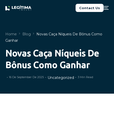
Contact Us
Home
Blog
Novas Caça Níqueis De Bônus Como
Ganhar
Novas Caça Níqueis De
NEW
Bônus Como Ganhar
16 De September De 2025
Uncategorized
3 Min Read