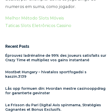
numeros em suma, como jogador.
Melhor Método Slots Móveis
Taticas Slots Eletrônicos Cassino
Recent Posts
Éprouvez ladrénaline de 99% des joueurs satisfaits sur
Crazy Time et multipliez vos gains instantané
Mostbet Hungary – hivatalos sportfogadsi s
kaszin.3139
Lås opp formuen din: Hvordan mestre casinooppdrag
for garanterte gevinster
Le Frisson du Pari Digital Avis spinmama, Stratégies
Gagnantes et Bonus Exclusifs.