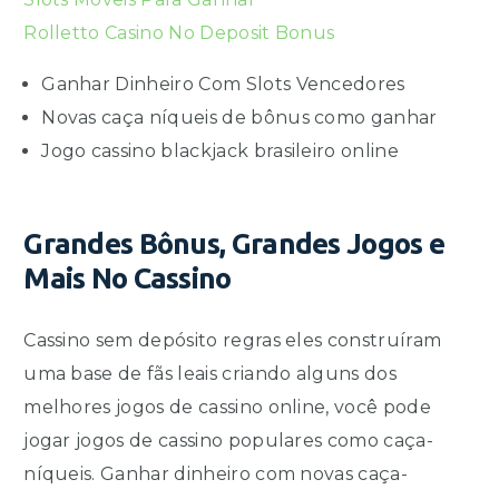
Rolletto Casino No Deposit Bonus
Ganhar Dinheiro Com Slots Vencedores
Novas caça níqueis de bônus como ganhar
Jogo cassino blackjack brasileiro online
Grandes Bônus, Grandes Jogos e
Mais No Cassino
Cassino sem depósito regras eles construíram
uma base de fãs leais criando alguns dos
melhores jogos de cassino online, você pode
jogar jogos de cassino populares como caça-
níqueis. Ganhar dinheiro com novas caça-