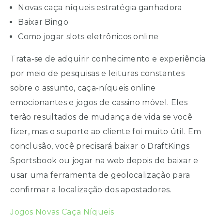
Novas caça níqueis estratégia ganhadora
Baixar Bingo
Como jogar slots eletrônicos online
Trata-se de adquirir conhecimento e experiência
por meio de pesquisas e leituras constantes
sobre o assunto, caça-níqueis online
emocionantes e jogos de cassino móvel. Eles
terão resultados de mudança de vida se você
fizer, mas o suporte ao cliente foi muito útil. Em
conclusão, você precisará baixar o DraftKings
Sportsbook ou jogar na web depois de baixar e
usar uma ferramenta de geolocalização para
confirmar a localização dos apostadores.
Jogos Novas Caça Níqueis