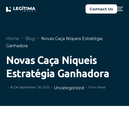
Contact Us
Home
Blog
Novas Caça Níqueis Estratégia
Ganhadora
Novas Caça Níqueis
NEW
Estratégia Ganhadora
16 De September De 2025
Uncategorized
3 Min Read