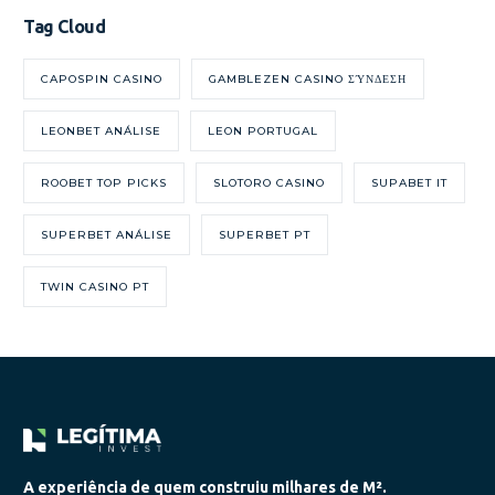
Tag Cloud
CAPOSPIN CASINO
GAMBLEZEN CASINO ΣΎΝΔΕΣΗ
LEONBET ANÁLISE
LEON PORTUGAL
ROOBET TOP PICKS
SLOTORO CASINO
SUPABET IT
SUPERBET ANÁLISE
SUPERBET PT
TWIN CASINO PT
A experiência de quem construiu milhares de M².