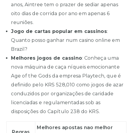
anos, Aintree tem o prazer de sediar apenas
oito dias de corrida por ano em apenas 6
reuniões.
Jogo de cartas popular em cassinos
:
Quanto posso ganhar num casino online em
Brazil?
Melhores jogos de cassino
: Conheça uma
nova máquina de caça níqueis emocionante
Age of the Gods da empresa Playtech, que é
definido pelo KRS 528,010 como jogos de azar
conduzidos por organizações de caridade
licenciadas e regulamentadas sob as
disposições do Capítulo 238 do KRS.
Melhores apostas nao melhor
Regras