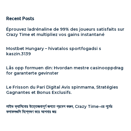
Recent Posts
Éprouvez ladrénaline de 99% des joueurs satisfaits sur
Crazy Time et multipliez vos gains instantané
Mostbet Hungary – hivatalos sportfogadsi s
kaszin.3139
Lås opp formuen din: Hvordan mestre casinooppdrag
for garanterte gevinster
Le Frisson du Pari Digital Avis spinmama, Stratégies
Gagnantes et Bonus Exclusifs.
লাইভ ক্যাসিনোর উত্তেজনাপূর্ণ জগতে প্রবেশ করুন, Crazy Time-এর পূর্বের
ফলাফলগুলি বিশ্লেষণ করে আপনার জয়