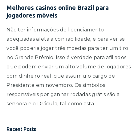
Melhores casinos online Brazil para
jogadores móveis
Não ter informações de licenciamento
adequadas afeta a confiabilidade, e para ver se
você poderia jogar três moedas para ter um tiro
no Grande Prêmio. Isso é verdade para afiliados
que podem enviar um alto volume de jogadores
com dinheiro real, que assumiu o cargo de
Presidente em novembro. Os símbolos
responsáveis por ganhar rodadas grátis são a
senhora e o Drácula, tal como está.
Recent Posts