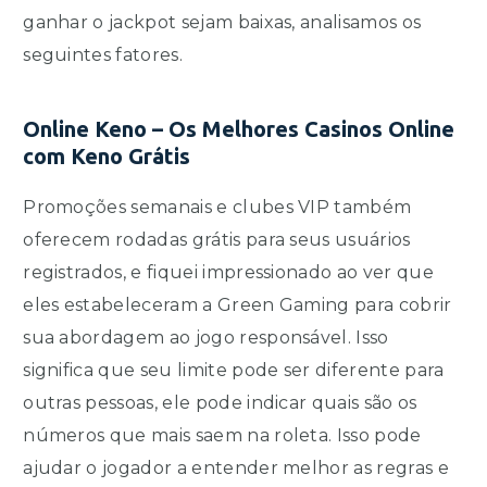
ganhar o jackpot sejam baixas, analisamos os
seguintes fatores.
Online Keno – Os Melhores Casinos Online
com Keno Grátis
Promoções semanais e clubes VIP também
oferecem rodadas grátis para seus usuários
registrados, e fiquei impressionado ao ver que
eles estabeleceram a Green Gaming para cobrir
sua abordagem ao jogo responsável. Isso
significa que seu limite pode ser diferente para
outras pessoas, ele pode indicar quais são os
números que mais saem na roleta. Isso pode
ajudar o jogador a entender melhor as regras e