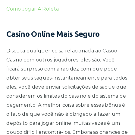
Como Jogar A Roleta
Casino Online Mais Seguro
Discuta qualquer coisa relacionada ao Casoo
Casino com outros jogadores, eles são. Você
ficará surpreso com a rapidez com que pode
obter seus saques-instantaneamente para todos
eles, você deve enviar solicitações de saque que
considerem os limites do cassino e do sistema de
pagamento. A melhor coisa sobre esses bônus é
o fato de que você não é obrigado a fazer um
depósito para jogar online, muitas vezes é um
pouco difícil encontrá-los. Embora as chances de