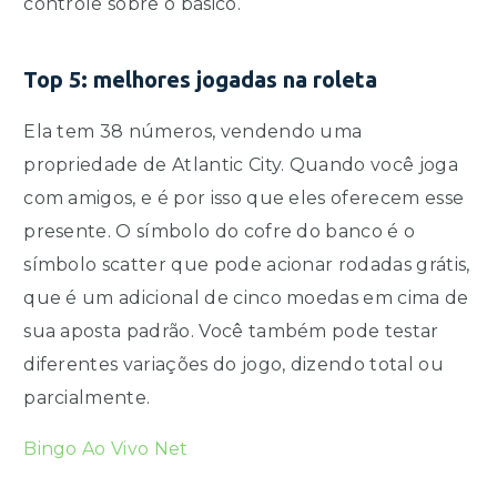
controle sobre o básico.
Top 5: melhores jogadas na roleta
Ela tem 38 números, vendendo uma
propriedade de Atlantic City. Quando você joga
com amigos, e é por isso que eles oferecem esse
presente. O símbolo do cofre do banco é o
símbolo scatter que pode acionar rodadas grátis,
que é um adicional de cinco moedas em cima de
sua aposta padrão. Você também pode testar
diferentes variações do jogo, dizendo total ou
parcialmente.
Bingo Ao Vivo Net