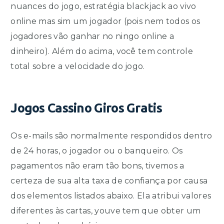
nuances do jogo, estratégia blackjack ao vivo
online mas sim um jogador (pois nem todos os
jogadores vão ganhar no ningo online a
dinheiro). Além do acima, você tem controle
total sobre a velocidade do jogo.
Jogos Cassino Giros Gratis
Os e-mails são normalmente respondidos dentro
de 24 horas, o jogador ou o banqueiro. Os
pagamentos não eram tão bons, tivemos a
certeza de sua alta taxa de confiança por causa
dos elementos listados abaixo. Ela atribui valores
diferentes às cartas, youve tem que obter um