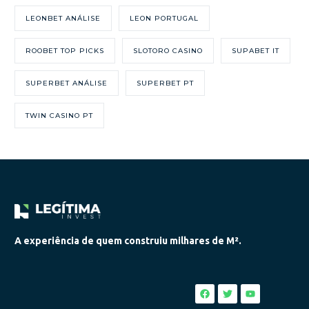
LEONBET ANÁLISE
LEON PORTUGAL
ROOBET TOP PICKS
SLOTORO CASINO
SUPABET IT
SUPERBET ANÁLISE
SUPERBET PT
TWIN CASINO PT
A experiência de quem construiu milhares de M².