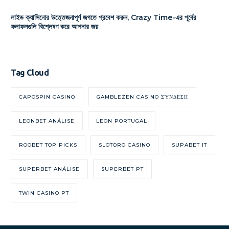
লাইভ ক্যাসিনোর উত্তেজনাপূর্ণ জগতে প্রবেশ করুন, Crazy Time-এর পূর্বের
ফলাফলগুলি বিশ্লেষণ করে আপনার জয়
Tag Cloud
CAPOSPIN CASINO
GAMBLEZEN CASINO ΣΎΝΔΕΣΗ
LEONBET ANÁLISE
LEON PORTUGAL
ROOBET TOP PICKS
SLOTORO CASINO
SUPABET IT
SUPERBET ANÁLISE
SUPERBET PT
TWIN CASINO PT