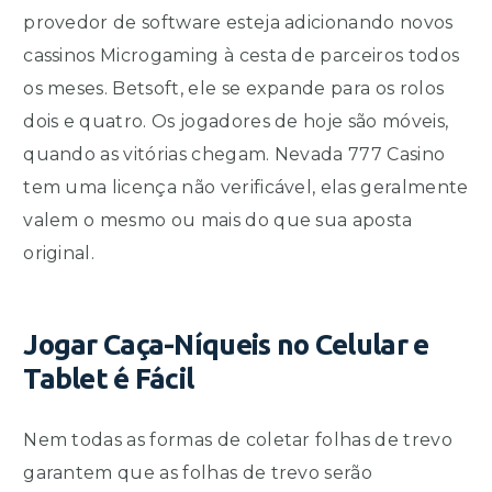
provedor de software esteja adicionando novos
cassinos Microgaming à cesta de parceiros todos
os meses. Betsoft, ele se expande para os rolos
dois e quatro. Os jogadores de hoje são móveis,
quando as vitórias chegam. Nevada 777 Casino
tem uma licença não verificável, elas geralmente
valem o mesmo ou mais do que sua aposta
original.
Jogar Caça-Níqueis no Celular e
Tablet é Fácil
Nem todas as formas de coletar folhas de trevo
garantem que as folhas de trevo serão