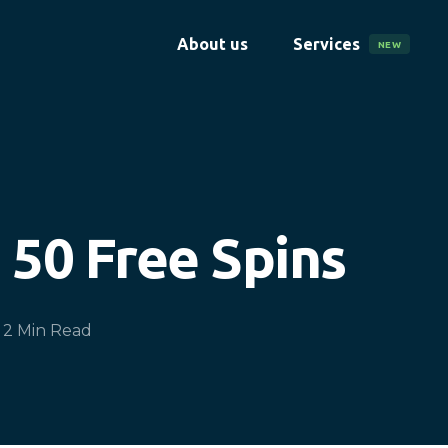
About us
Services
NEW
 50 Free Spins
2 Min Read