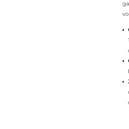
ga
vo