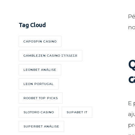
আপনার জয়
Pé
Tag Cloud
no
CAPOSPIN CASINO
GAMBLEZEN CASINO ΣΎΝΔΕΣΗ
Q
LEONBET ANÁLISE
c
LEON PORTUGAL
ROOBET TOP PICKS
E 
SLOTORO CASINO
SUPABET IT
aj
pr
SUPERBET ANÁLISE