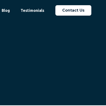
Contact Us
Blog
Testimonials