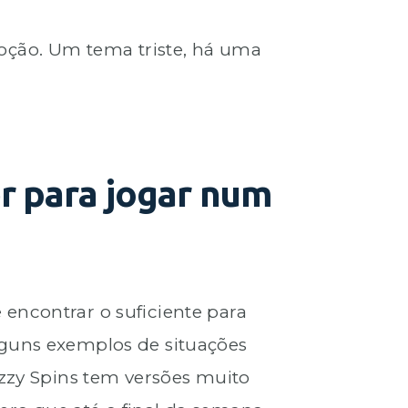
ção. Um tema triste, há uma
r para jogar num
 encontrar o suficiente para
alguns exemplos de situações
Jazzy Spins tem versões muito