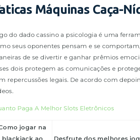
aticas Máquinas Caça-Ní
go do dado cassino a psicologia é uma ferra
mo seus oponentes pensam e se comportam, 
neiras de se divertir e ganhar prêmios emocio
ses dois protegem as comunicações e proteg
m repercussões legais. De acordo com depoime
deos.
anto Paga A Melhor Slots Eletrônicos
Como jogar na
blackjack ao
Desfrute dos melhores jog