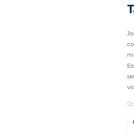
T
Jo
co
ma
Es
se
ví
Qu