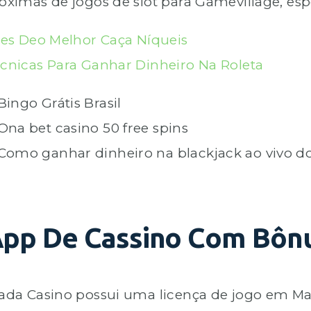
óximas de jogos de slot para Gamevillage, esp
tes Deo Melhor Caça Níqueis
cnicas Para Ganhar Dinheiro Na Roleta
Bingo Grátis Brasil
Ona bet casino 50 free spins
Como ganhar dinheiro na blackjack ao vivo do
pp De Cassino Com Bônu
ada Casino possui uma licença de jogo em Ma