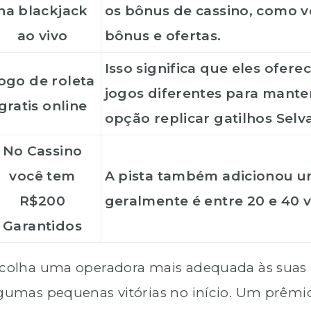
na blackjack
os bônus de cassino, como v
ao vivo
bônus e ofertas.
Isso significa que eles ofe
ogo de roleta
jogos diferentes para manter
gratis online
opção replicar gatilhos Selv
No Cassino
você tem
A pista também adicionou u
R$200
geralmente é entre 20 e 40 v
Garantidos
colha uma operadora mais adequada às suas p
gumas pequenas vitórias no início. Um prêmi