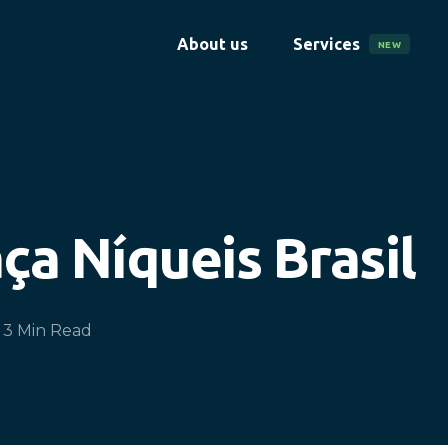
About us
Services
NEW
ça Níqueis Brasil
3 Min Read