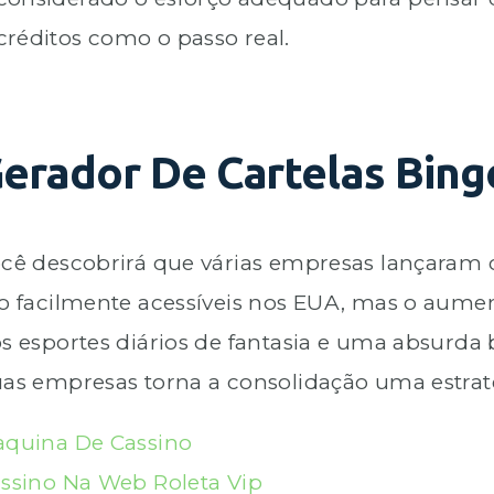
créditos como o passo real.
erador De Cartelas Bing
cê descobrirá que várias empresas lançaram c
o facilmente acessíveis nos EUA, mas o aumen
s esportes diários de fantasia e uma absurda 
as empresas torna a consolidação uma estraté
quina De Cassino
ssino Na Web Roleta Vip