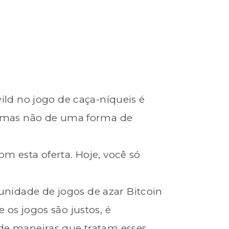
ild no jogo de caça-níqueis é
, mas não de uma forma de
m esta oferta. Hoje, você só
nidade de jogos de azar Bitcoin
os jogos são justos, é
de maneiras que tratam esses