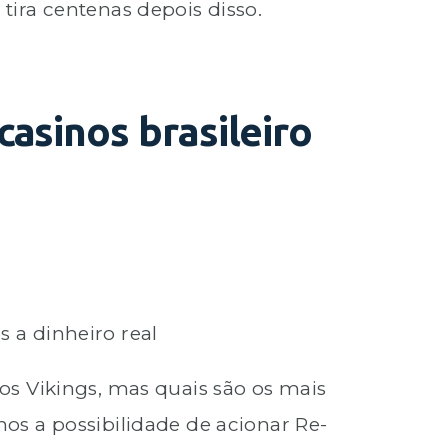
tira centenas depois disso.
asinos brasileiro
s a dinheiro real
os Vikings, mas quais são os mais
os a possibilidade de acionar Re-