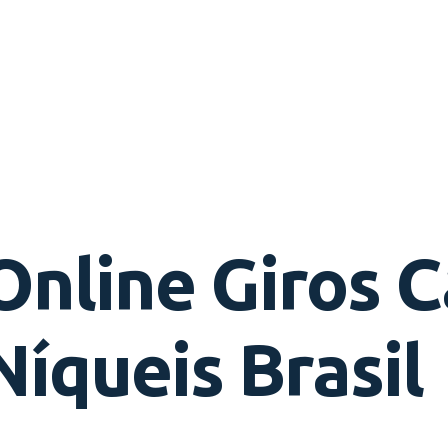
Online Giros 
Níqueis Brasil