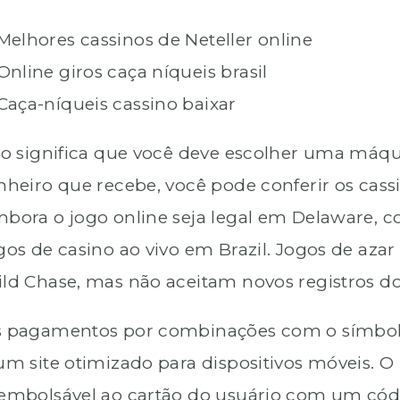
Melhores cassinos de Neteller online
Online giros caça níqueis brasil
Caça-níqueis cassino baixar
so significa que você deve escolher uma má
nheiro que recebe, você pode conferir os cass
bora o jogo online seja legal em Delaware, c
gos de casino ao vivo em Brazil. Jogos de azar
ld Chase, mas não aceitam novos registros d
 pagamentos por combinações com o símbolo 
um site otimizado para dispositivos móveis. 
embolsável ao cartão do usuário com um códi