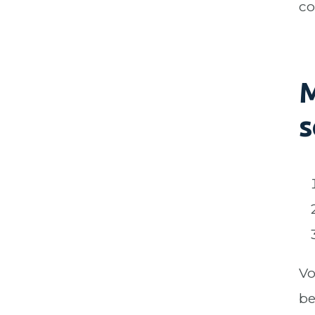
co
M
s
Vo
be