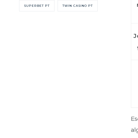
SUPERBET PT
TWIN CASINO PT
J
Es
al