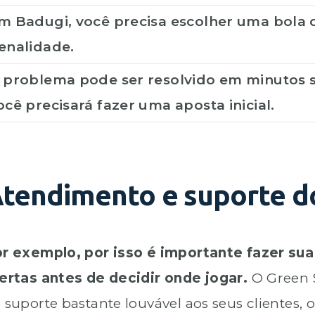
m Badugi, você precisa escolher uma bola 
enalidade.
 problema pode ser resolvido em minutos s
ocê precisará fazer uma aposta inicial.
tendimento e suporte do
r exemplo, por isso é importante fazer su
ertas antes de decidir onde jogar.
O Green 
 suporte bastante louvável aos seus clientes, 