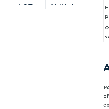
SUPERBET PT
TWIN CASINO PT
E
p
O
v
A
Po
of
de