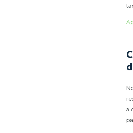
ta
Ap
C
d
No
re
a 
pa