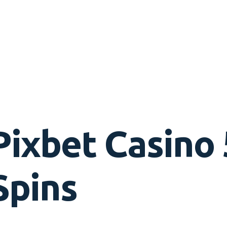
Pixbet Casino 
Spins