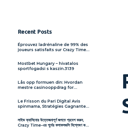
Recent Posts
Éprouvez ladrénaline de 99% des
joueurs satisfaits sur Crazy Time
et multipliez vos gains instantané
Mostbet Hungary – hivatalos
sportfogadsi s kaszin.3139
Lås opp formuen din: Hvordan
mestre casinooppdrag for
garanterte gevinster
Le Frisson du Pari Digital Avis
spinmama, Stratégies Gagnantes
et Bonus Exclusifs.
লাইভ ক্যাসিনোর উত্তেজনাপূর্ণ জগতে প্রবেশ করুন,
Crazy Time-এর পূর্বের ফলাফলগুলি বিশ্লেষণ করে