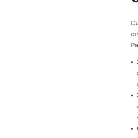
Du
gi
Pa