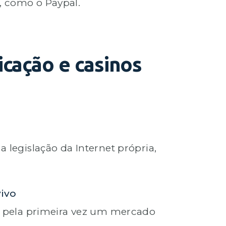
e, como o Paypal.
cação e casinos
legislação da Internet própria,
vivo
 pela primeira vez um mercado