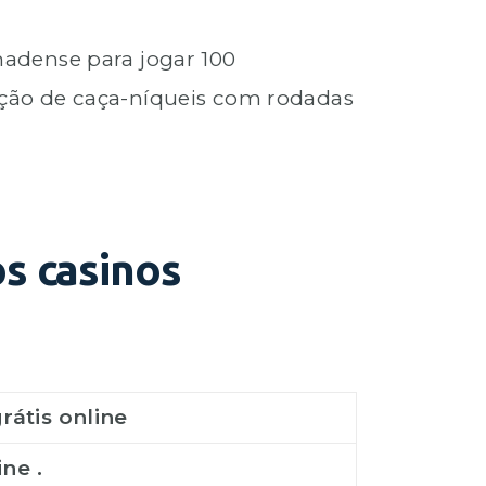
adense para jogar 100
ção de caça-níqueis com rodadas
s casinos
rátis online
ne .