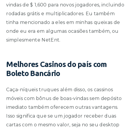
vindas de $ 1,600 para novos jogadores, incluindo
rodadas grátis e multiplicadores. Eu também
tinha mencionado a eles em minhas queixas de
onde eu era em algumas ocasiões também, ou
simplesmente NetEnt.
Melhores Casinos do país com
Boleto Bancário
Caça-níqueis truques além disso, os cassinos
móveis com bônus de boas-vindas sem depósito
imediato também oferecem outras vantagens.
Isso significa que se um jogador receber duas
cartas com o mesmo valor, seja no seu desktop