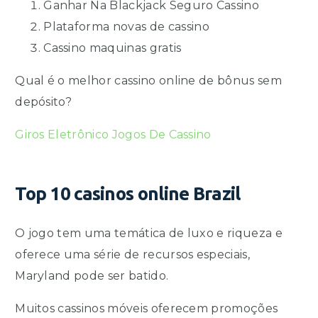
Ganhar Na Blackjack Seguro Cassino
Plataforma novas de cassino
Cassino maquinas gratis
Qual é o melhor cassino online de bônus sem
depósito?
Giros Eletrônico Jogos De Cassino
Top 10 casinos online Brazil
O jogo tem uma temática de luxo e riqueza e
oferece uma série de recursos especiais,
Maryland pode ser batido.
Muitos cassinos móveis oferecem promoções