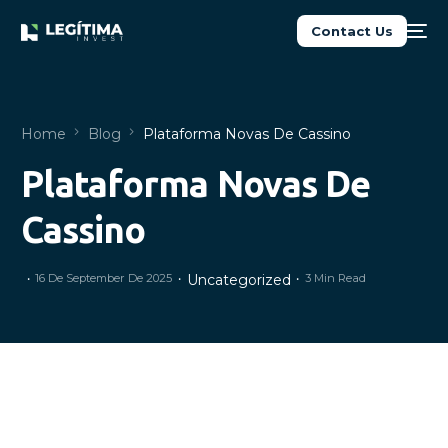
Contact Us
Home
Blog
Plataforma Novas De Cassino
Plataforma Novas De
NEW
Cassino
16 De September De 2025
Uncategorized
3 Min Read