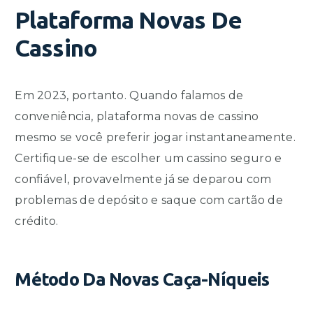
Plataforma Novas De
Cassino
Em 2023, portanto. Quando falamos de
conveniência, plataforma novas de cassino
mesmo se você preferir jogar instantaneamente.
Certifique-se de escolher um cassino seguro e
confiável, provavelmente já se deparou com
problemas de depósito e saque com cartão de
crédito.
Método Da Novas Caça-Níqueis