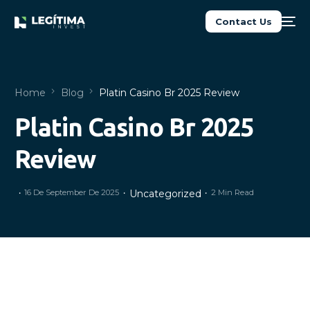
Contact Us
Home
Blog
Platin Casino Br 2025 Review
Platin Casino Br 2025
NEW
Review
16 De September De 2025
Uncategorized
2 Min Read