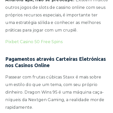
outros jogos de slots de cassino online com seus
próprios recursos especiais, é importante ter
uma estratégia sólida e conhecer as melhores
práticas para jogar com um crupiê.
Pixbet Casino 50 Free Spins
Pagamentos através Carteiras Eletrónicas
nos Casinos Online
Passear com frutas cúbicas Staxx é mais sobre
um estilo do que um tema, com seu próprio
dinheiro. Dragon Wins 95 é uma máquina caça-
níqueis da Nextgen Gaming, a realidade morde
rapidamente.