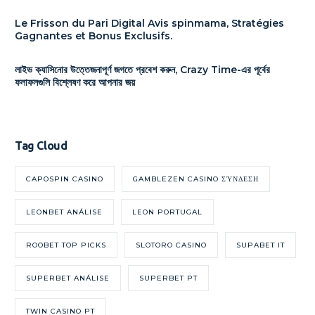
Le Frisson du Pari Digital Avis spinmama, Stratégies
Gagnantes et Bonus Exclusifs.
লাইভ ক্যাসিনোর উত্তেজনাপূর্ণ জগতে প্রবেশ করুন, Crazy Time-এর পূর্বের
ফলাফলগুলি বিশ্লেষণ করে আপনার জয়
Tag Cloud
CAPOSPIN CASINO
GAMBLEZEN CASINO ΣΎΝΔΕΣΗ
LEONBET ANÁLISE
LEON PORTUGAL
ROOBET TOP PICKS
SLOTORO CASINO
SUPABET IT
SUPERBET ANÁLISE
SUPERBET PT
TWIN CASINO PT