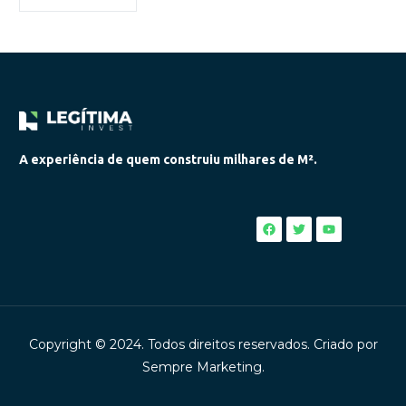
A experiência de quem construiu milhares de M².
Contact Us
Copyright © 2024. Todos direitos reservados. Criado por
Sempre Marketing.