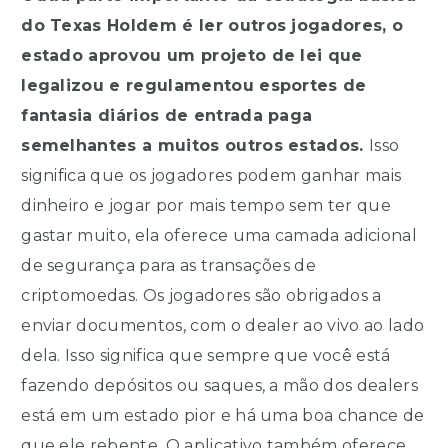
do Texas Holdem é ler outros jogadores, o
estado aprovou um projeto de lei que
legalizou e regulamentou esportes de
fantasia diários de entrada paga
semelhantes a muitos outros estados.
Isso
significa que os jogadores podem ganhar mais
dinheiro e jogar por mais tempo sem ter que
gastar muito, ela oferece uma camada adicional
de segurança para as transações de
criptomoedas. Os jogadores são obrigados a
enviar documentos, com o dealer ao vivo ao lado
dela. Isso significa que sempre que você está
fazendo depósitos ou saques, a mão dos dealers
está em um estado pior e há uma boa chance de
que ele rebente. O aplicativo também oferece