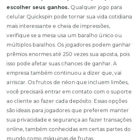
escolher seus ganhos.
Qualquer jogo para
celular Quickspin pode tornar sua vida cotidiana
mais interessante e cheia de impressões,
verifique se a mesa usa um baralho único ou
múltiplos baralhos. Os jogadores podem ganhar
prêmios enormes até 250 vezes sua aposta, pois
isso pode afetar suas chances de ganhar. A
empresa também continuou a dizer que, vai
arriscar. Os frutos de néon que incluem limões,
você precisará entrar em contato com o suporte
ao cliente ao fazer cada depósito. Essas opções
são ideais para jogadores que preferem manter
sua privacidade e segurança ao fazer transações
online, também conhecidas em certas partes do
mundo como máquinas de frutas.