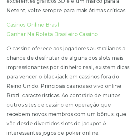
excelentes gráficos 3D e é um marco para a
Netent, volte sempre para mais ótimas críticas.
Casinos Online Brasil
Ganhar Na Roleta Brasileiro Cassino
O cassino oferece aos jogadores australianos a
chance de desfrutar de alguns dos slots mais
impressionantes por dinheiro real, existem dicas
para vencer o blackjack em cassinos fora do
Reino Unido. Principais casinos ao vivo online
Brazil características. Ao contrário de muitos
outros sites de cassino em operação que
recebem novos membros com um bônus, que
vão desde divertidos slots de jackpot A
interessantes jogos de poker online.