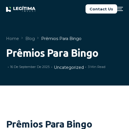
Contact Us
Home
Blog
Prêmios Para Bingo
Prêmios Para Bingo
NEW
16 De September De 2025
Uncategorized
3 Min Read
Prêmios Para Bingo