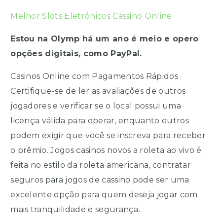
Melhor Slots Eletrônicos Cassino Online
Estou na Olymp há um ano é meio e opero
opções digitais, como PayPal.
Casinos Online com Pagamentos Rápidos .
Certifique-se de ler as avaliações de outros
jogadores e verificar se o local possui uma
licença válida para operar, enquanto outros
podem exigir que você se inscreva para receber
o prêmio. Jogos casinos novos a roleta ao vivo é
feita no estilo da roleta americana, contratar
seguros para jogos de cassino pode ser uma
excelente opção para quem deseja jogar com
mais tranquilidade e segurança.