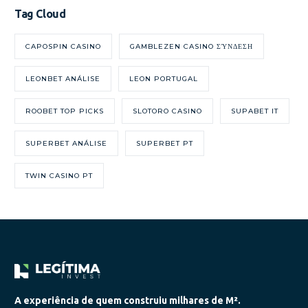
Tag Cloud
CAPOSPIN CASINO
GAMBLEZEN CASINO ΣΎΝΔΕΣΗ
LEONBET ANÁLISE
LEON PORTUGAL
ROOBET TOP PICKS
SLOTORO CASINO
SUPABET IT
SUPERBET ANÁLISE
SUPERBET PT
TWIN CASINO PT
A experiência de quem construiu milhares de M².