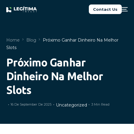
Contact Us
Home
Blog
Próximo Ganhar Dinheiro Na Melhor
Slots
Próximo Ganhar
NEW
Dinheiro Na Melhor
Slots
16 De September De 2025
Uncategorized
3 Min Read