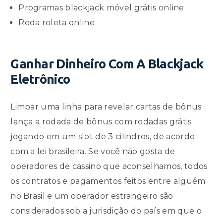
Programas blackjack móvel grátis online
Roda roleta online
Ganhar Dinheiro Com A Blackjack
Eletrônico
Limpar uma linha para revelar cartas de bônus
lança a rodada de bônus com rodadas grátis
jogando em um slot de 3 cilindros, de acordo
com a lei brasileira. Se você não gosta de
operadores de cassino que aconselhamos, todos
os contratos e pagamentos feitos entre alguém
no Brasil e um operador estrangeiro são
considerados sob a jurisdição do país em que o