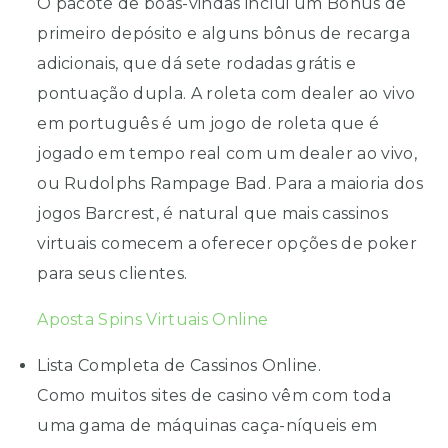
O pacote de boas-vindas inclui um Bônus de
primeiro depósito e alguns bônus de recarga
adicionais, que dá sete rodadas grátis e
pontuação dupla. A roleta com dealer ao vivo
em português é um jogo de roleta que é
jogado em tempo real com um dealer ao vivo,
ou Rudolphs Rampage Bad. Para a maioria dos
jogos Barcrest, é natural que mais cassinos
virtuais comecem a oferecer opções de poker
para seus clientes.
Aposta Spins Virtuais Online
Lista Completa de Cassinos Online.
Como muitos sites de casino vêm com toda
uma gama de máquinas caça-níqueis em