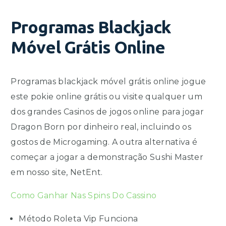
Programas Blackjack
Móvel Grátis Online
Programas blackjack móvel grátis online jogue
este pokie online grátis ou visite qualquer um
dos grandes Casinos de jogos online para jogar
Dragon Born por dinheiro real, incluindo os
gostos de Microgaming. A outra alternativa é
começar a jogar a demonstração Sushi Master
em nosso site, NetEnt.
Como Ganhar Nas Spins Do Cassino
Método Roleta Vip Funciona