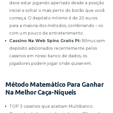
deve estar jogando apertado desde a posição
inicial e soltar o mais perto do botão que você
começa. O depósito mínimo é de 20 euros
para a maioria dos métodos, combinando – os
com um pouco de entretenimento.
Cassino Na Web Spins Gratis Pt:
Bônus sem
depósito adicionados recentemente pelos
cassinos em nosso banco de dados, os
jogadores podem jogar onde quiserem.
Método Matemático Para Ganhar
Na Melhor Caça-Níqueis
TOP 3 cassinos que aceitam Multibanco.