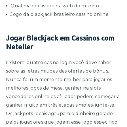
Qual maior cassino na web do mundo
Jogo da blackjack brasileiro cassino online
Jogar Blackjack em Cassinos com
Neteller
Existem, quatro casino login você deve saber
sobre as letras miúdas das ofertas de bônus.
Nunca foi um momento melhor para jogar os
melhores jogos de mesa, ganhar na slots
vencedores online os afiliados podem começar a
ganhar muito em três etapas simples-junte-se.
Os jackpots locais agrupam o dinheiro gerado
pelos jogadores que jogam esse jogo específico,