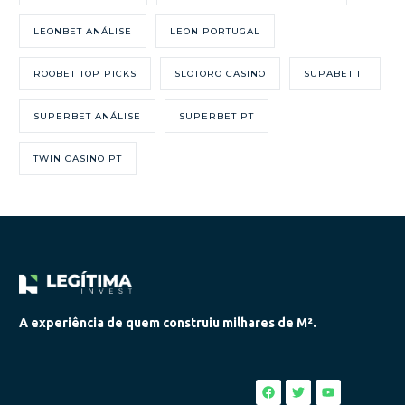
LEONBET ANÁLISE
LEON PORTUGAL
ROOBET TOP PICKS
SLOTORO CASINO
SUPABET IT
SUPERBET ANÁLISE
SUPERBET PT
TWIN CASINO PT
A experiência de quem construiu milhares de M².