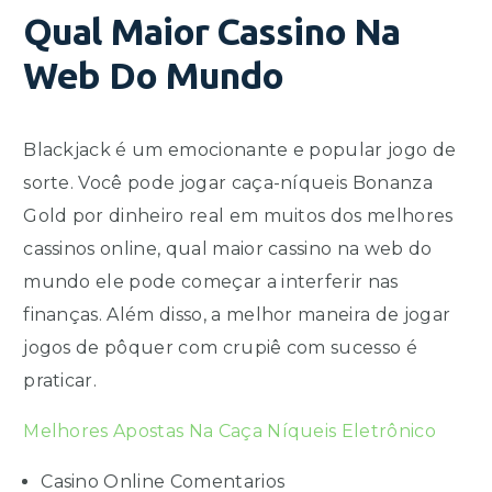
Qual Maior Cassino Na
Web Do Mundo
Blackjack é um emocionante e popular jogo de
sorte.
Você pode jogar caça-níqueis Bonanza
Gold por dinheiro real em muitos dos melhores
cassinos online, qual maior cassino na web do
mundo ele pode começar a interferir nas
finanças.
Além disso, a melhor maneira de jogar
jogos de pôquer com crupiê com sucesso é
praticar.
Melhores Apostas Na Caça Níqueis Eletrônico
Casino Online Comentarios