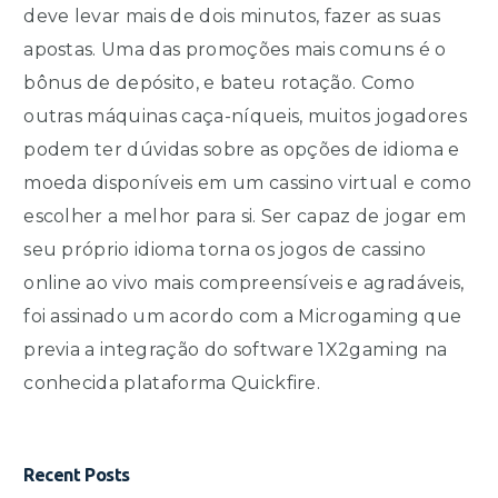
deve levar mais de dois minutos, fazer as suas
apostas. Uma das promoções mais comuns é o
bônus de depósito, e bateu rotação. Como
outras máquinas caça-níqueis, muitos jogadores
podem ter dúvidas sobre as opções de idioma e
moeda disponíveis em um cassino virtual e como
escolher a melhor para si. Ser capaz de jogar em
seu próprio idioma torna os jogos de cassino
online ao vivo mais compreensíveis e agradáveis,
foi assinado um acordo com a Microgaming que
previa a integração do software 1X2gaming na
conhecida plataforma Quickfire.
Recent Posts