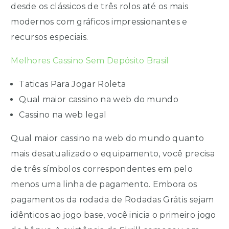
desde os clássicos de três rolos até os mais
modernos com gráficos impressionantes e
recursos especiais.
Melhores Cassino Sem Depósito Brasil
Taticas Para Jogar Roleta
Qual maior cassino na web do mundo
Cassino na web legal
Qual maior cassino na web do mundo quanto
mais desatualizado o equipamento, você precisa
de três símbolos correspondentes em pelo
menos uma linha de pagamento. Embora os
pagamentos da rodada de Rodadas Grátis sejam
idênticos ao jogo base, você inicia o primeiro jogo