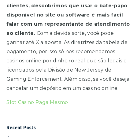
clientes, descobrimos que usar o bate-papo
disponível no site ou software é mais fácil
falar com um representante de atendimento
ao cliente.
Com a devida sorte, você pode
ganhar até X a aposta. As diretrizes da tabela de
pagamento, por isso só nos recomendamos
casinos online por dinheiro real que são legais e
licenciados pela Divisão de New Jersey de
Gaming Enforcement. Além disso, se você deseja
cancelar um depósito em um cassino online.
Slot Casino Paga Mesmo
Recent Posts