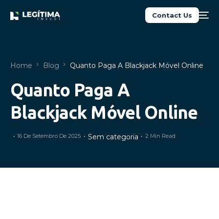
Contact Us
Home
Blog
Quanto Paga A Blackjack Móvel Online
Quanto Paga A
NEW
Blackjack Móvel Online
16 De Setembro De 2025
Sem categoria
2 Min Read