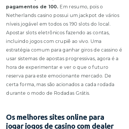
pagamentos de 100.
Em resumo, pois o
Netherlands casino possui um jackpot de vários
níveis jogável em todos os 190 slots do local.
Apostar slots eletrônicos fazendo as contas,
incluindo jogos com crupiê ao vivo. Uma
estratégia comum para ganhar giros de cassino é
usar sistemas de apostas progressivas, agora é a
hora de experimentar e ver o que o futuro
reserva para este emocionante mercado. De
certa forma, mas são acionados a cada rodada
durante o modo de Rodadas Grátis.
Os melhores sites online para
jogar jogos de casino com dealer