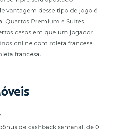
de vantagem desse tipo de jogo é
ia, Quartos Premium e Suites.
ertos casos em que um jogador
nos online com roleta francesa
leta francesa.
óveis
?
bônus de cashback semanal, de 0