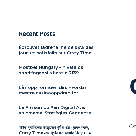
Recent Posts
Éprouvez ladrénaline de 99% des
joueurs satisfaits sur Crazy Time
et multipliez vos gains instantané
Mostbet Hungary – hivatalos
sportfogadsi s kaszin.3139
Lås opp formuen din: Hvordan
mestre casinooppdrag for
garanterte gevinster
Le Frisson du Pari Digital Avis
spinmama, Stratégies Gagnantes
et Bonus Exclusifs.
Os
লাইভ ক্যাসিনোর উত্তেজনাপূর্ণ জগতে প্রবেশ করুন,
Crazy Time-এর পূর্বের ফলাফলগুলি বিশ্লেষণ করে