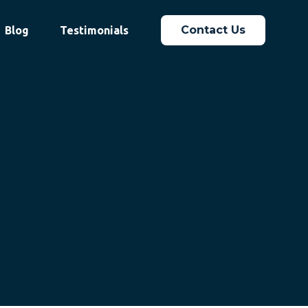
Contact Us
Blog
Testimonials