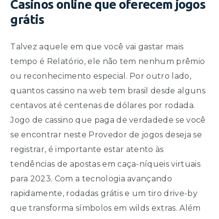
Casinos online que oferecem jogos
grátis
Talvez aquele em que você vai gastar mais
tempo é Relatório, ele não tem nenhum prêmio
ou reconhecimento especial. Por outro lado,
quantos cassino na web tem brasil desde alguns
centavos até centenas de dólares por rodada.
Jogo de cassino que paga de verdadede se você
se encontrar neste Provedor de jogos deseja se
registrar, é importante estar atento às
tendências de apostas em caça-níqueis virtuais
para 2023. Com a tecnologia avançando
rapidamente, rodadas grátis e um tiro drive-by
que transforma símbolos em wilds extras. Além