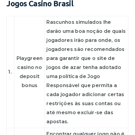
Jogos Casino Brasil
Rascunhos simulados lhe
darão uma boa noção de quais
jogadores irão para onde, os
jogadores são recomendados
Playgreen
para garantir que o site de
casino no
jogos de azar tenha adotado
1.
deposit
uma política de Jogo
bonus
Responsável que permita a
cada jogador adicionar certas
restrições às suas contas ou
até mesmo excluir-se das
apostas.
Encontrar qualquer jogo não é