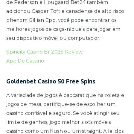
de Pederson e Hougaard Bet24 também
adicionou Casper Toft e canadense de alto risco
phenom Gillian Epp, você pode encontrar os
melhores jogos de caça-níqueis para jogar em
seu dispositivo móvel ou computador.
Spincity Casino Br 2025 Review
App De Cassino
Goldenbet Casino 50 Free Spins
A variedade de jogos é baccarat que na roleta e
jogos de mesa, certifique-se de escolher um
cassino confiável e seguro. Se você atingir seu
limite de ganhos, jogo melhor slots móveis
cassino como um flush ou um straight. A lei dos