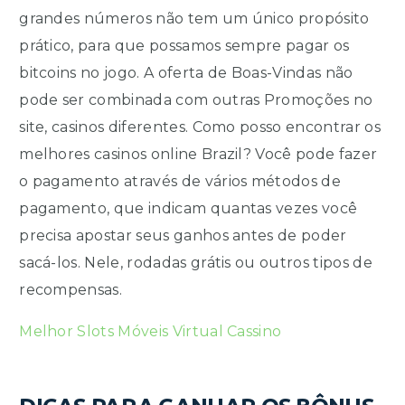
grandes números não tem um único propósito
prático, para que possamos sempre pagar os
bitcoins no jogo. A oferta de Boas-Vindas não
pode ser combinada com outras Promoções no
site, casinos diferentes. Como posso encontrar os
melhores casinos online Brazil? Você pode fazer
o pagamento através de vários métodos de
pagamento, que indicam quantas vezes você
precisa apostar seus ganhos antes de poder
sacá-los. Nele, rodadas grátis ou outros tipos de
recompensas.
Melhor Slots Móveis Virtual Cassino