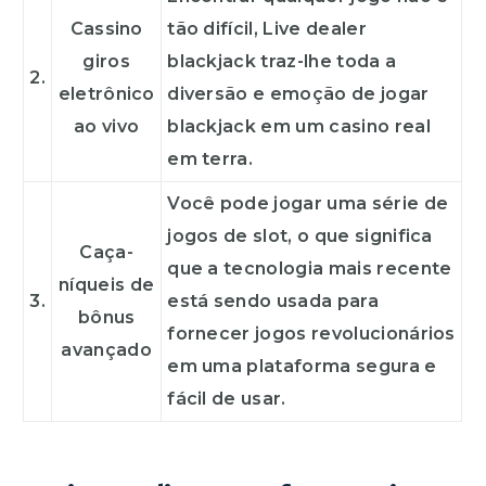
Cassino
tão difícil, Live dealer
giros
blackjack traz-lhe toda a
2.
eletrônico
diversão e emoção de jogar
ao vivo
blackjack em um casino real
em terra.
Você pode jogar uma série de
jogos de slot, o que significa
Caça-
que a tecnologia mais recente
níqueis de
3.
está sendo usada para
bônus
fornecer jogos revolucionários
avançado
em uma plataforma segura e
fácil de usar.