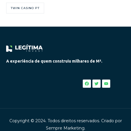
TWIN CASINO PT
A experiência de quem construiu milhares de M².
Contact Us
Copyright © 2024. Todos direitos reservados. Criado por
Sempre Marketing.