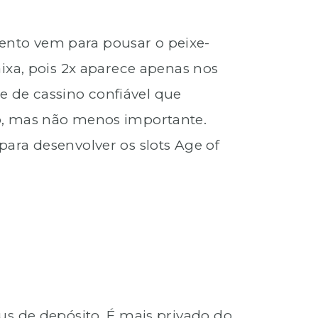
nto vem para pousar o peixe-
aixa, pois 2x aparece apenas nos
ite de cassino confiável que
o, mas não menos importante.
ara desenvolver os slots Age of
us de depósito. É mais privado do