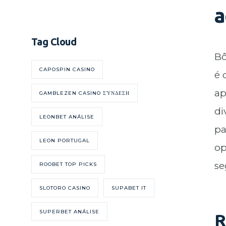
আপনার জয়
a
Tag Cloud
Bô
CAPOSPIN CASINO
é 
ap
GAMBLEZEN CASINO ΣΎΝΔΕΣΗ
di
LEONBET ANÁLISE
pa
LEON PORTUGAL
op
se
ROOBET TOP PICKS
SLOTORO CASINO
SUPABET IT
SUPERBET ANÁLISE
R