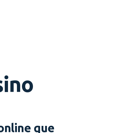
sino
online que