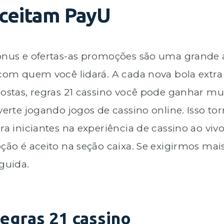
ceitam PayU
nus e ofertas-as promoções são uma grande a
com quem você lidará. A cada nova bola extra
ostas, regras 21 cassino você pode ganhar mu
verte jogando jogos de cassino online. Isso t
ra iniciantes na experiência de cassino ao v
ção é aceito na seção caixa. Se exigirmos ma
guida.
egras 21 cassino