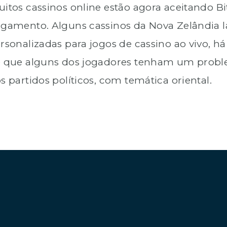
itos cassinos online estão agora aceitando 
gamento. Alguns cassinos da Nova Zelândia
rsonalizadas para jogos de cassino ao vivo, h
 que alguns dos jogadores tenham um proble
s partidos políticos, com temática oriental.