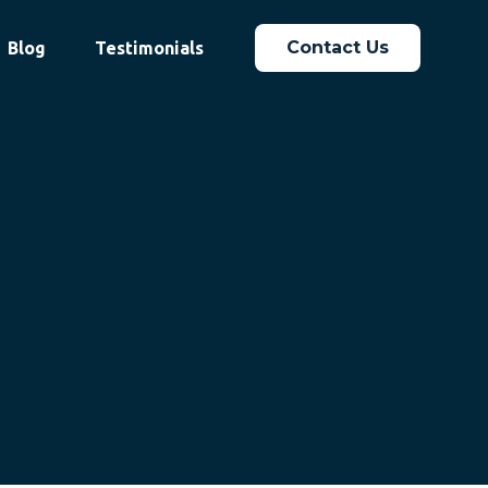
Contact Us
Blog
Testimonials