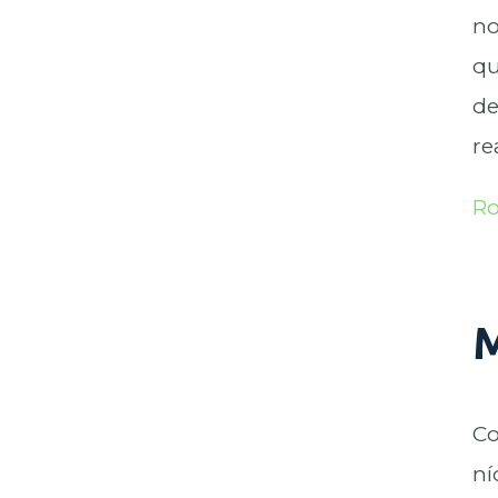
no
qu
de
re
Ro
M
Co
ní