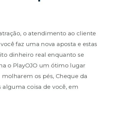
tração, o atendimento ao cliente
 você faz uma nova aposta e estas
ito dinheiro real enquanto se
orna o PlayOJO um ótimo lugar
ivo molharem os pés, Cheque da
is alguma coisa de você, em