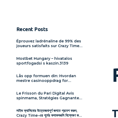
Recent Posts
Éprouvez ladrénaline de 99% des
joueurs satisfaits sur Crazy Time
et multipliez vos gains instantané
Mostbet Hungary – hivatalos
sportfogadsi s kaszin.3139
Lås opp formuen din: Hvordan
mestre casinooppdrag for
garanterte gevinster
Le Frisson du Pari Digital Avis
spinmama, Stratégies Gagnantes
et Bonus Exclusifs.
T
লাইভ ক্যাসিনোর উত্তেজনাপূর্ণ জগতে প্রবেশ করুন,
Crazy Time-এর পূর্বের ফলাফলগুলি বিশ্লেষণ করে