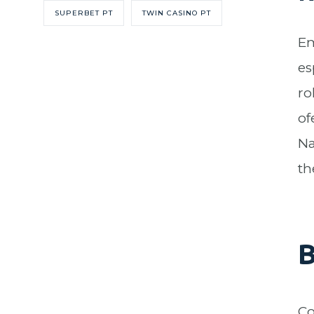
SUPERBET PT
TWIN CASINO PT
Em
es
ro
of
Na
th
B
Co