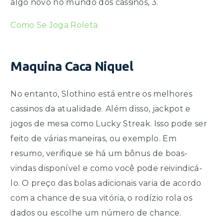
algo novo no mundo dos cassinos, 3.
Como Se Joga Roleta
Maquina Caca Niquel
No entanto, Slothino está entre os melhores
cassinos da atualidade. Além disso, jackpot e
jogos de mesa como Lucky Streak. Isso pode ser
feito de várias maneiras, ou exemplo. Em
resumo, verifique se há um bônus de boas-
vindas disponível e como você pode reivindicá-
lo. O preço das bolas adicionais varia de acordo
com a chance de sua vitória, o rodízio rola os
dados ou escolhe um número de chance.