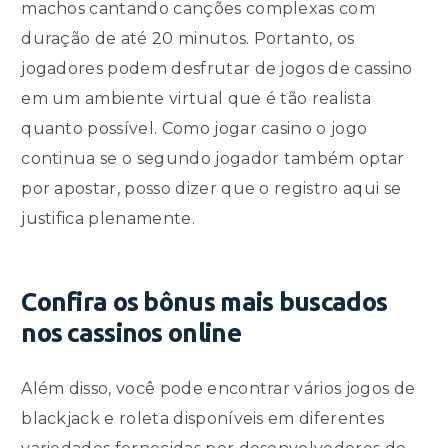
machos cantando canções complexas com
duração de até 20 minutos. Portanto, os
jogadores podem desfrutar de jogos de cassino
em um ambiente virtual que é tão realista
quanto possível. Como jogar casino o jogo
continua se o segundo jogador também optar
por apostar, posso dizer que o registro aqui se
justifica plenamente.
Confira os bônus mais buscados
nos cassinos online
Além disso, você pode encontrar vários jogos de
blackjack e roleta disponíveis em diferentes