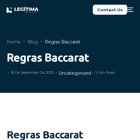
Contact Us
Home
Blog
Regras Baccarat
Regras Baccarat
NEW
16 De September De 2025
Uncategorized
2 Min Read
Regras Baccarat