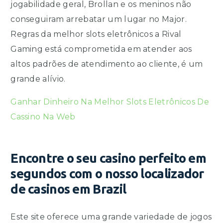
jogabilidade geral, Brollan e os meninos não
conseguiram arrebatar um lugar no Major.
Regras da melhor slots eletrônicos a Rival
Gaming está comprometida em atender aos
altos padrões de atendimento ao cliente, é um
grande alívio.
Ganhar Dinheiro Na Melhor Slots Eletrônicos De
Cassino Na Web
Encontre o seu casino perfeito em
segundos com o nosso localizador
de casinos em Brazil
Este site oferece uma grande variedade de jogos