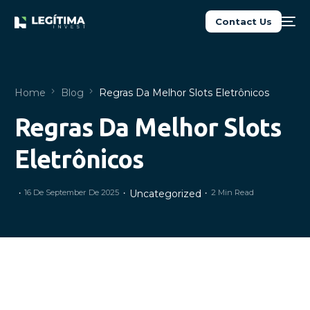
Contact Us
Home
Blog
Regras Da Melhor Slots Eletrônicos
Regras Da Melhor Slots
NEW
Eletrônicos
16 De September De 2025
Uncategorized
2 Min Read