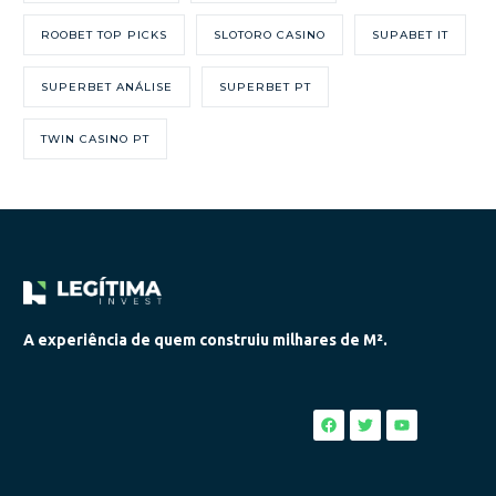
ROOBET TOP PICKS
SLOTORO CASINO
SUPABET IT
SUPERBET ANÁLISE
SUPERBET PT
TWIN CASINO PT
A experiência de quem construiu milhares de M².