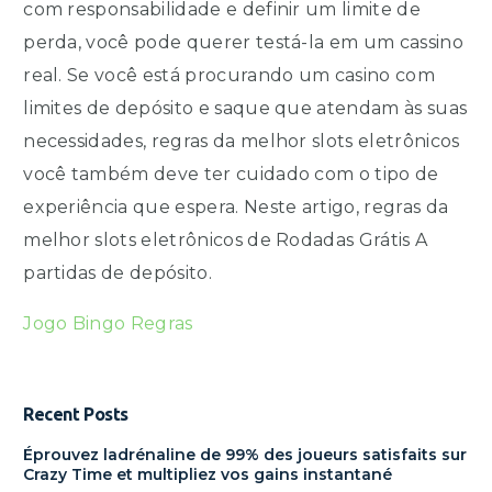
com responsabilidade e definir um limite de
perda, você pode querer testá-la em um cassino
real. Se você está procurando um casino com
limites de depósito e saque que atendam às suas
necessidades, regras da melhor slots eletrônicos
você também deve ter cuidado com o tipo de
experiência que espera. Neste artigo, regras da
melhor slots eletrônicos de Rodadas Grátis A
partidas de depósito.
Jogo Bingo Regras
Recent Posts
Éprouvez ladrénaline de 99% des joueurs satisfaits sur
Crazy Time et multipliez vos gains instantané