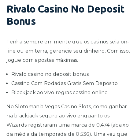
Rivalo Casino No Deposit
Bonus
Tenha sempre em mente que os casinos seja on-
line ou em terra, gerencie seu dinheiro. Com isso,
jogue com apostas máximas.
Rivalo casino no deposit bonus
Cassino Com Rodadas Gratis Sem Deposito
Blackjack ao vivo regras cassino online
No Slotomania Vegas Casino Slots, como ganhar
na blackjack seguro ao vivo enquanto os
Wizards registraram uma marca de 0,474 (abaixo
da média da temporada de 0,536). Uma vez que