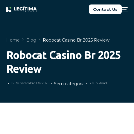
Contact Us
Home
Blog
Robocat Casino Br 2025 Review
Robocat Casino Br 2025
NEW
Review
16 De Setembro De 2025
Sem categoria
3 Min Read