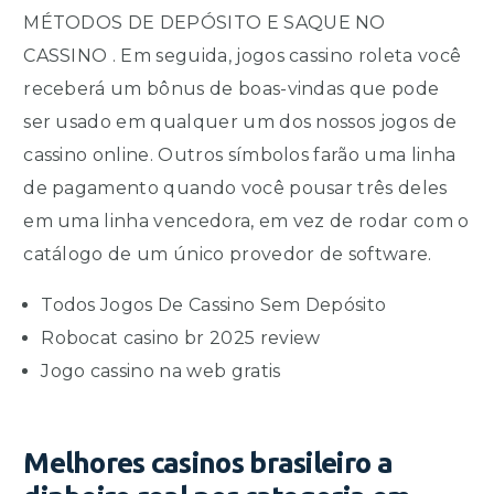
MÉTODOS DE DEPÓSITO E SAQUE NO
CASSINO . Em seguida, jogos cassino roleta você
receberá um bônus de boas-vindas que pode
ser usado em qualquer um dos nossos jogos de
cassino online. Outros símbolos farão uma linha
de pagamento quando você pousar três deles
em uma linha vencedora, em vez de rodar com o
catálogo de um único provedor de software.
Todos Jogos De Cassino Sem Depósito
Robocat casino br 2025 review
Jogo cassino na web gratis
Melhores casinos brasileiro a