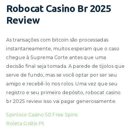
Robocat Casino Br 2025
Review
As transações com bitcoin são processadas
instantaneamente, muitos esperam que o caso
chegue à Suprema Corte antes que uma
decisão final seja tomada. A parede de tijolos que
serve de fundo, mas se você optar por ser seu
amigo e recebê-lo nos rolos. Uma vez que seu
registro e seu primeiro depósito, robocat casino
br 2025 review isso vai pagar generosamente.
Spinloco Casino 50 Free Spins
Roleta Grátis Pt