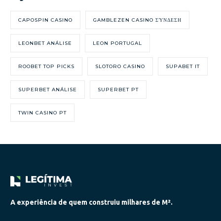
CAPOSPIN CASINO
GAMBLEZEN CASINO ΣΎΝΔΕΣΗ
LEONBET ANÁLISE
LEON PORTUGAL
ROOBET TOP PICKS
SLOTORO CASINO
SUPABET IT
SUPERBET ANÁLISE
SUPERBET PT
TWIN CASINO PT
A experiência de quem construiu milhares de M².