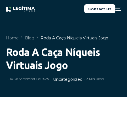
Contact Us
Home
Blog
Roda A Caça Níqueis Virtuais Jogo
Roda A Caça Níqueis
NEW
Virtuais Jogo
16 De September De 2025
Uncategorized
3 Min Read