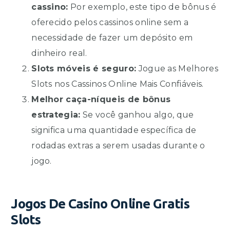
cassino:
Por exemplo, este tipo de bônus é
oferecido pelos cassinos online sem a
necessidade de fazer um depósito em
dinheiro real.
Slots móveis é seguro:
Jogue as Melhores
Slots nos Cassinos Online Mais Confiáveis.
Melhor caça-níqueis de bônus
estrategia:
Se você ganhou algo, que
significa uma quantidade específica de
rodadas extras a serem usadas durante o
jogo.
Jogos De Casino Online Gratis
Slots